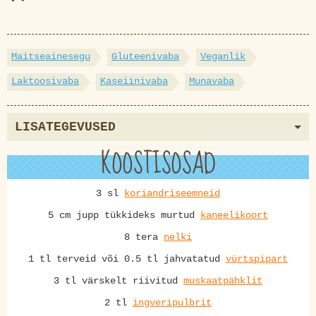
Maitseainesegu
Gluteenivaba
Veganlik
Laktoosivaba
Kaseiinivaba
Munavaba
LISATEGEVUSED
KOOSTISOSAD
3 sl
koriandriseemneid
5 cm jupp tükkideks murtud
kaneelikoort
8 tera
nelki
1 tl terveid või 0.5 tl jahvatatud
vürtspipart
3 tl värskelt riivitud
muskaatpähklit
2 tl
ingveripulbrit