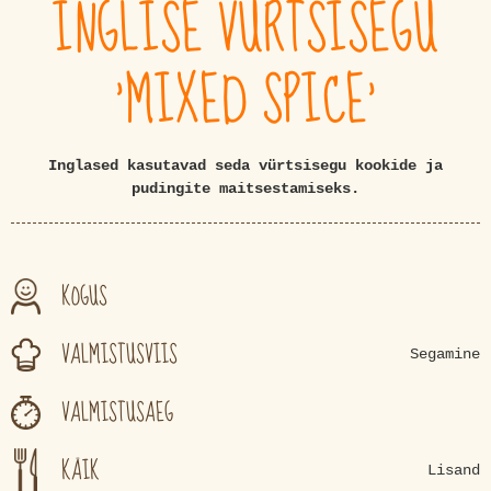
INGLISE VÜRTSISEGU
'MIXED SPICE'
Inglased kasutavad seda vürtsisegu kookide ja
pudingite maitsestamiseks.
KOGUS
VALMISTUSVIIS
Segamine
VALMISTUSAEG
KÄIK
Lisand