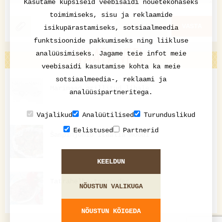
Kasutame küpsiseid veebisaidi nõuetekohaseks
toimimiseks, sisu ja reklaamide
KATKESTA
VASTA
isikupärastamiseks, sotsiaalmeedia
funktsioonide pakkumiseks ning liikluse
VAATA VEEL
analüüsimiseks. Jagame teie infot meie
veebisaidi kasutamise kohta ka meie
sotsiaalmeedia-, reklaami ja
Marinaad grillitud lihale
analüüsipartneritega.
Vajalikud
Analüütilised
Turunduslikud
Eelistused
Partnerid
Šampinjonid Itaalia moodi
KEELDUN
Tatrahelbe-toorpuder
NÕUSTUN VALIKUGA
NÕUSTUN KÕIGEDA