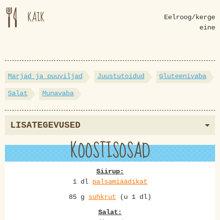
KÄIK
Eelroog/kerge
eine
Marjad ja puuviljad
Juustutoidud
Gluteenivaba
Salat
Munavaba
LISATEGEVUSED
KOOSTISOSAD
Siirup:
1 dl
palsamiäädikat
85 g
suhkrut
(u 1 dl)
Salat: