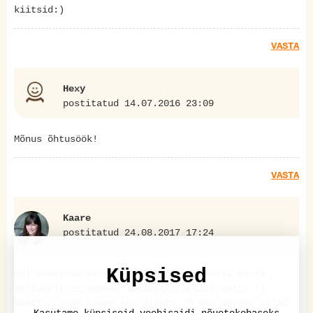
kiitsid:)
VASTA
Hexy
postitatud 14.07.2016 23:09
Mõnus õhtusöök!
VASTA
Kaare
postitatud 24.08.2017 17:24
Küpsised
Mul õnnestus esimene siirup kukekommiks keeta.
Jahtunult ei saanud lusikatki potist kätte :)
Keetsin vist kauem kui minuti :P Hea värske salat