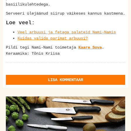
basiilikulehtedega.
Serveeri ülejäänud siirup väikeses kannus kastmena.
Loe veel:
Veel arbuusi ja fetaga salateid Nami-Namis
Kuidas valida parimat arbuusi?
Pildi tegi Nami-Nami toimetaja
Kaare Sova
.
Keraamika: Tõnis Kriisa
LISA KOMMENTAAR