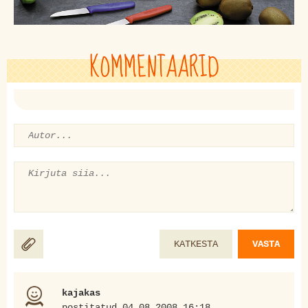
KOMMENTAARID
KATKESTA
VASTA
kajakas
postitatud 04.08.2008 16:18