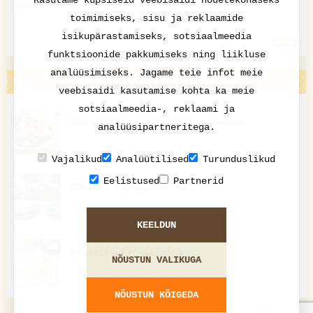
Kasutame küpsiseid veebisaidi nõuetekohaseks
muidu!
toimimiseks, sisu ja reklaamide
isikupärastamiseks, sotsiaalmeedia
VASTA
funktsioonide pakkumiseks ning liikluse
VAATA VEEL
analüüsimiseks. Jagame teie infot meie
veebisaidi kasutamise kohta ka meie
sotsiaalmeedia-, reklaami ja
Spinat feta ja mandlilaastudega
analüüsipartneritega.
Vajalikud
Analüütilised
Turunduslikud
Eelistused
Partnerid
Jõulune hapupiimakook
KEELDUN
Krevetisalat laimiga
NÕUSTUN VALIKUGA
NÕUSTUN KÕIGEDA