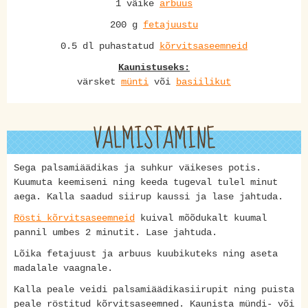
1 väike
arbuus
200 g
fetajuustu
0.5 dl puhastatud
kõrvitsaseemneid
Kaunistuseks:
värsket
münti
või
basiilikut
VALMISTAMINE
Sega palsamiäädikas ja suhkur väikeses potis.
Kuumuta keemiseni ning keeda tugeval tulel minut
aega. Kalla saadud siirup kaussi ja lase jahtuda.
Rösti kõrvitsaseemneid
kuival mõõdukalt kuumal
pannil umbes 2 minutit. Lase jahtuda.
Lõika fetajuust ja arbuus kuubikuteks ning aseta
madalale vaagnale.
Kalla peale veidi palsamiäädikasiirupit ning puista
peale röstitud kõrvitsaseemned. Kaunista mündi- või