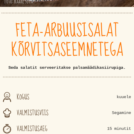
FETA-ARBUUSISALAT
KÕRVITSASEEMNETEGA
Seda salatit serveeritakse palsamäädikasiirupiga.
KOGUS
kuuele
VALMISTUSVIIS
Segamine
VALMISTUSAEG
15 minutit