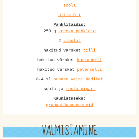
soola
oliiviõli
Pähklitäidis:
250 g
kreeka pähkleid
2
sibulat
hakitud värsket
tilli
hakitud värsket
koriandrit
hakitud värsket
peterselli
3-4 sl
punase veini äädikat
soola ja
musta pipart
Kaunistuseks:
granaatõunaseemneid
VALMISTAMINE