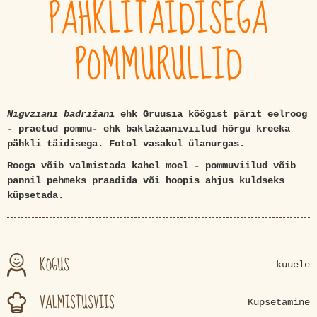
PÄHKLITÄIDISEGA
POMMURULLID
Nigvziani badrižani
ehk Gruusia köögist pärit eelroog
- praetud pommu- ehk baklažaaniviilud hõrgu kreeka
pähkli täidisega. Fotol vasakul ülanurgas.
Rooga võib valmistada kahel moel - pommuviilud võib
pannil pehmeks praadida või hoopis ahjus kuldseks
küpsetada.
KOGUS
kuuele
VALMISTUSVIIS
Küpsetamine