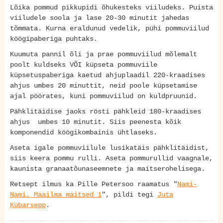
Lõika pommud pikkupidi õhukesteks viiludeks. Puista
viiludele soola ja lase 20-30 minutit jahedas
tõmmata. Kurna eraldunud vedelik, pühi pommuviilud
köögipaberiga puhtaks.
Kuumuta pannil õli ja prae pommuviilud mõlemalt
poolt kuldseks VÕI küpseta pommuviile
küpsetuspaberiga kaetud ahjuplaadil 220-kraadises
ahjus umbes 20 minuttit, neid poole küpsetamise
ajal pöörates, kuni pommuviilud on kuldpruunid.
Pähklitäidise jaoks rösti pähkleid 180-kraadises
ahjus umbes 10 minutit. Siis peenesta kõik
komponendid köögikombainis ühtlaseks.
Aseta igale pommuviilule lusikatäis pähklitäidist,
siis keera pommu rulli. Aseta pommurullid vaagnale,
kaunista granaatõunaseemnete ja maitserohelisega.
Retsept ilmus ka Pille Petersoo raamatus "
Nami-
Nami. Maailma maitsed 1
", pildi tegi
Juta
Kübarsepp
.