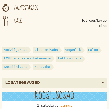
VALMISTUSAEG
KÄIK
Eelroog/kerge
eine
Aedviljaroad
Gluteenivaba
Veganlik
Paleo
LCHF e süsivesikutevaene
Laktoosivaba
Kaseiinivaba
Munavaba
LISATEGEVUSED
KOOSTISOSAD
2 saledamat
pommut