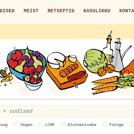
DISED
MEIST
RETSEPTID
KASULIKKU
KONT
roog
Vegan
LCHF
Gluteenivaba
Fotoga