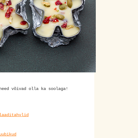
need võivad olla ka soolaga!
laaditahvlid
uubikud