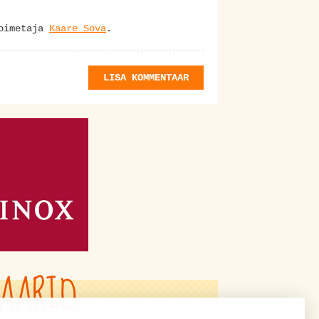
toimetaja
Kaare Sova
.
LISA KOMMENTAAR
AARID