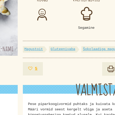
Segamine
Magustoit
Gluteenivaba
Šokolaadiga mag
5
VALMIST
Pese piparkoogivormid puhtaks ja kuivata k
Määri vormid seest kergelt võiga ja aseta
küpsetuspaberiga kaetud alusele. Kui karda