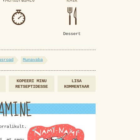
Dessert
usroad
Munavaba
KOPEERI MINU
LISA
RETSEPTIDESSE
KOMMENTAAR
AMINE
orralikult.
d, et segu