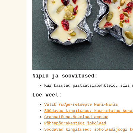
Nipid ja soovitused:
Kui kasutad pistaatsiapähkleid, siis 
Loe veel:
Valik
fudge
-retsepte Nami-Namis
Söödavad kingitused: kaunistatud šoko
Granaatõuna-šokolaadiampsud
Põhjapõdrakestega šokolaad
Söödavad kingitused: šokolaadijoogi k