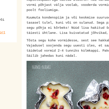
vormi põhjast välja voolab, vooderda vormi
poolt fooliumiga.
Kuumuta kondenspiim ja või keskmise suurus
õi
tasasel tulel, kuni või on sulanud. Sega p
segu põhja ei kõrbeks! Nüüd lisa hakitud š
ort
täiesti ühtlane. Lisa kuivatatud jõhvikad,
Tõsta segu kohe vormidesse, sest see hakka
Vajadusel soojenda segu uuesti üles, et sa
täidetud vormid 2-4 tunniks külmkappi. Pak
Säilib jahedas kuni nädal.