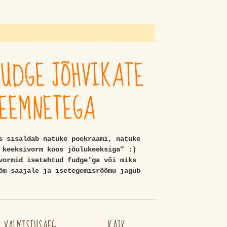
FUDGE JÕHVIKATE
SEEMNETEGA
s sisaldab natuke poekraami, natuke
 keeksivorm koos jõulukeeksiga” :)
vormid isetehtud fudge’ga või miks
õm saajale ja isetegemisrõõmu jagub
VALMISTUSAEG
KÄIK