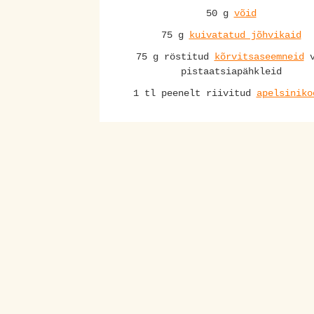
50 g
võid
75 g
kuivatatud jõhvikaid
75 g röstitud
kõrvitsaseemneid
v
pistaatsiapähkleid
1 tl peenelt riivitud
apelsiniko