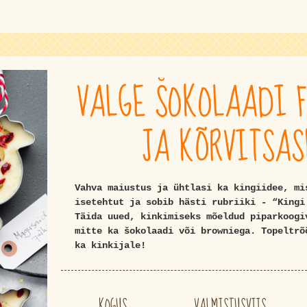
VALGE ŠOKOLAADI 
JA KÕRVITSA
Vahva maiustus ja ühtlasi ka kingiidee, mi
isetehtut ja sobib hästi rubriiki - “Kingi
Täida uued, kinkimiseks mõeldud piparkoogi
mitte ka šokolaadi või browniega. Topeltrõ
ka kinkijale!
KOGUS
VALMISTUSVIIS