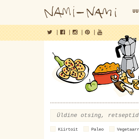
UU
|
|
|
|
Kiirtoit
Paleo
Vegetaar