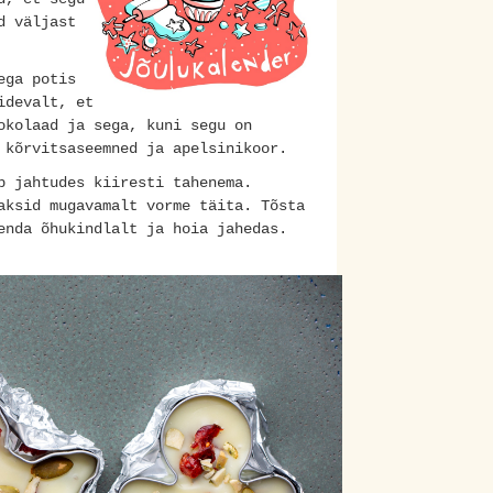
d väljast
ega potis
idevalt, et
okolaad ja sega, kuni segu on
 kõrvitsaseemned ja apelsinikoor.
b jahtudes kiiresti tahenema.
aksid mugavamalt vorme täita. Tõsta
enda õhukindlalt ja hoia jahedas.