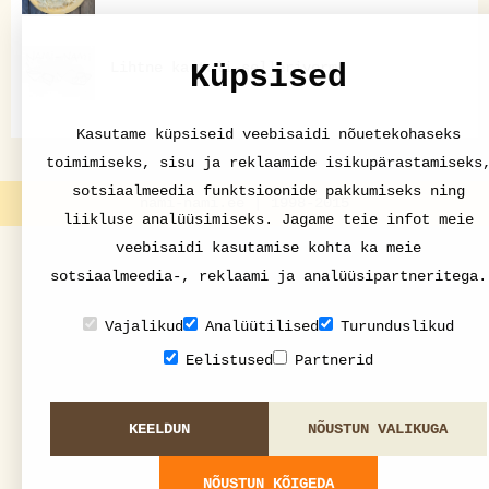
Küpsised
Lihtne kartuli-sellerivorm
Kasutame küpsiseid veebisaidi nõuetekohaseks
toimimiseks, sisu ja reklaamide isikupärastamiseks
sotsiaalmeedia funktsioonide pakkumiseks ning
nami-nami.ee | 1998-2015
liikluse analüüsimiseks. Jagame teie infot meie
veebisaidi kasutamise kohta ka meie
sotsiaalmeedia-, reklaami ja analüüsipartneritega.
Vajalikud
Analüütilised
Turunduslikud
Eelistused
Partnerid
KEELDUN
NÕUSTUN VALIKUGA
NÕUSTUN KÕIGEDA