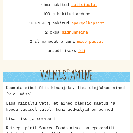
1 kimp hakitud
talisibulat
100 g hakitud aedube
100-150 g hakitud
spargelkapsast
2 oksa
sidrunheina
2 sl mahedat pruuni
miso-pastat
praadimiseks
õli
VALMISTAMINE
Kuumuta sibul õlis klaasjaks, lisa ülejäänud ained
(v.a. miso).
Lisa niipalju vett, et ained oleksid kaetud ja
keeda tasasel tulel, kuni aedviljad on pehmed.
Lisa miso ja serveeri.
Retsept pärit Source Foods miso tootepakendilt