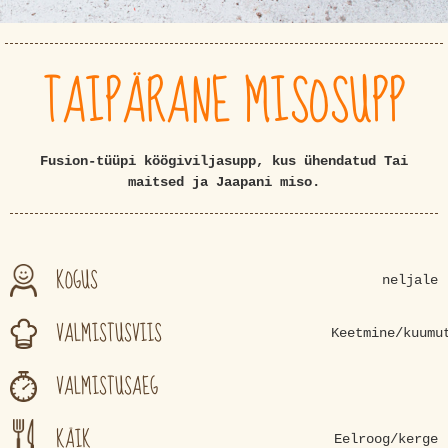
TAIPÄRANE MISOSUPP
Fusion-tüüpi köögiviljasupp, kus ühendatud Tai
maitsed ja Jaapani miso.
KOGUS
neljale
VALMISTUSVIIS
Keetmine/kuumu
VALMISTUSAEG
KÄIK
Eelroog/kerge