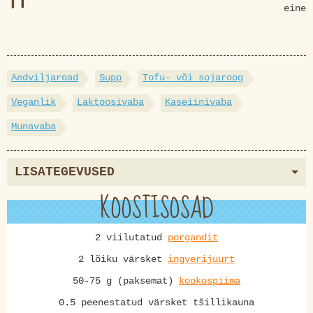
eine
Aedviljaroad
Supp
Tofu- või sojaroog
Veganlik
Laktoosivaba
Kaseiinivaba
Munavaba
LISATEGEVUSED
KOOSTISOSAD
2 viilutatud
porgandit
2 lõiku värsket
ingverijuurt
50-75 g (paksemat)
kookospiima
0.5 peenestatud värsket tšillikauna