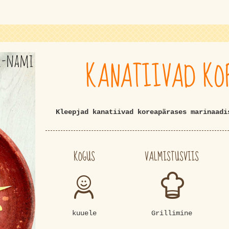
KANATIIVAD KOR
Kleepjad kanatiivad koreapärases marinaad
KOGUS
VALMISTUSVIIS
kuuele
Grillimine