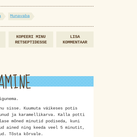
a
Munavaba
KOPEERI MINU
LISA
RETSEPTIDESSE
KOMMENTAAR
AMINE
ligunema.
nu sisse. Kuumuta väikeses potis
unud ja karamellikarva. Kalla potti
lase mõned minutid podiseda, kuni
ud ained ning keeda veel 5 minutit,
ud. Tõsta kõrvale.