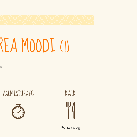
EA MOODI (1)
is.
VALMISTUSAEG
KÄIK
Põhiroog