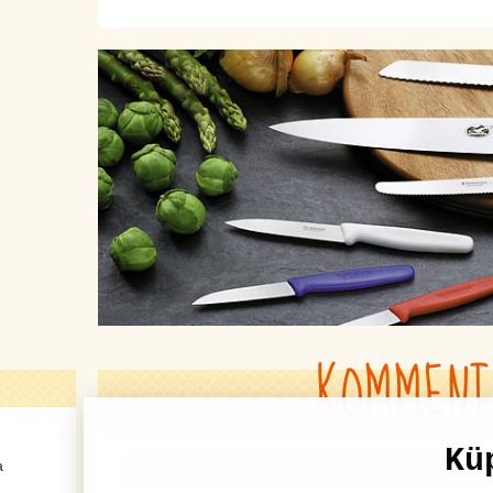
KOMMENT
Kü
a