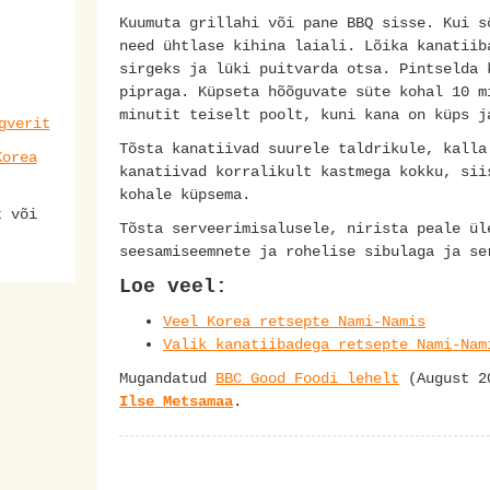
Kuumuta grillahi või pane BBQ sisse. Kui s
need ühtlase kihina laiali. Lõika kanatiib
sirgeks ja lüki puitvarda otsa. Pintselda 
pipraga. Küpseta hõõguvate süte kohal 10 m
minutit teiselt poolt, kuni kana on küps j
gverit
Tõsta kanatiivad suurele taldrikule, kalla
Korea
kanatiivad korralikult kastmega kokku, sii
kohale küpsema.
t või
Tõsta serveerimisalusele, nirista peale ül
seesamiseemnete ja rohelise sibulaga ja s
Loe veel:
Veel Korea retsepte Nami-Namis
Valik kanatiibadega retsepte Nami-Nam
Mugandatud
BBC Good Foodi lehelt
(August 20
Ilse Metsamaa
.