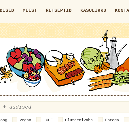
DISED
MEIST
RETSEPTID
KASULIKKU
KONT
roog
Vegan
LCHF
Gluteenivaba
Fotoga