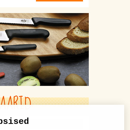
AARID
psised