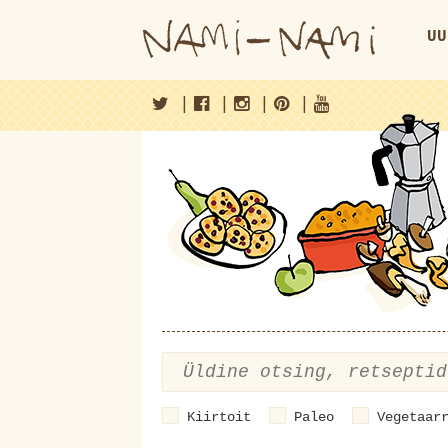
UU
|
|
|
|
Kiirtoit
Paleo
Vegetaar