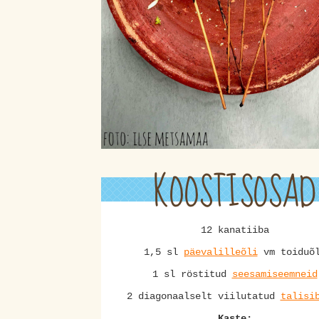
KOOSTISOSAD
12 kanatiiba
1,5 sl
päevalilleõli
vm toiduõ
1 sl röstitud
seesamiseemneid
2 diagonaalselt viilutatud
talisi
Kaste: