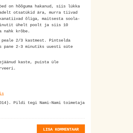
öed on hõõguma hakanud, siis lükka
adelt otsatükid ära, murra tiivad
kanatiivad õliga, maitsesta soola-
inutit ühelt poolt ja siis 10
a nahk krõbe.
 peale 2/3 kastmest. Pintselda
s pane 2-3 minutiks uuesti süte
ejäänud kaste, puista üle
erveeri.
is
14). Pildi tegi Nami-Nami toimetaja
LISA KOMMENTAAR