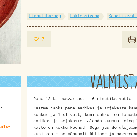
Linnuliharoog
Laktoosivaba
Kaseiinivab
7
VALMIST
Pane 12 bambusvarrast 10 minutiks vette 
li
Kastme jaoks pane äädikas ja sojakaste kan
suhkur ja 1 sl vett, kuni suhkur on lahust
äädikas ja sojakaste. Alanda kuumust ning 
bulat
kaste on kokku keenud. Sega juurde ülejään
kuni kaste on mõnusalt ühtlane ja paksenen