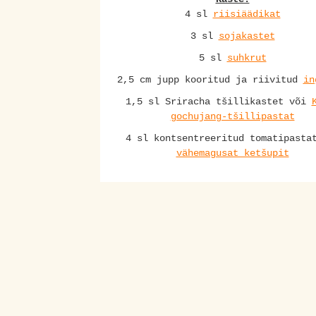
4 sl
riisiäädikat
3 sl
sojakastet
5 sl
suhkrut
2,5 cm jupp kooritud ja riivitud
in
1,5 sl Sriracha tšillikastet või
gochujang-tšillipastat
4 sl kontsentreeritud tomatipasta
vähemagusat ketšupit