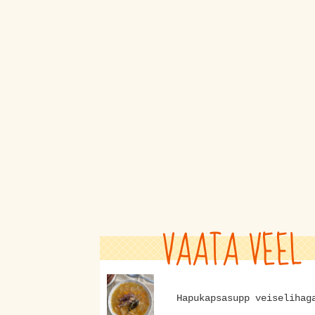
VAATA VEEL
Hapukapsasupp veiselihag