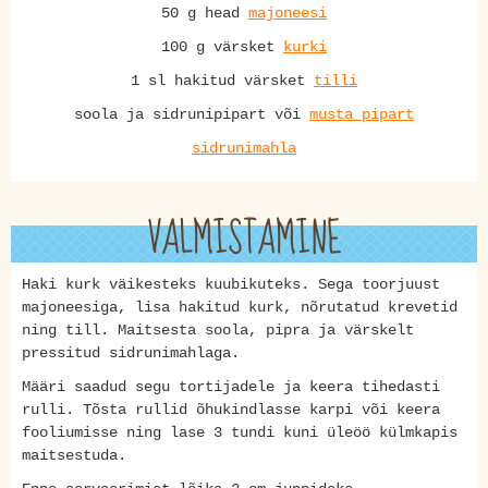
50 g head
majoneesi
100 g värsket
kurki
1 sl hakitud värsket
tilli
soola ja sidrunipipart või
musta pipart
sidrunimahla
VALMISTAMINE
Haki kurk väikesteks kuubikuteks. Sega toorjuust
majoneesiga, lisa hakitud kurk, nõrutatud krevetid
ning till. Maitsesta soola, pipra ja värskelt
pressitud sidrunimahlaga.
Määri saadud segu tortijadele ja keera tihedasti
rulli. Tõsta rullid õhukindlasse karpi või keera
fooliumisse ning lase 3 tundi kuni üleöö külmkapis
maitsestuda.