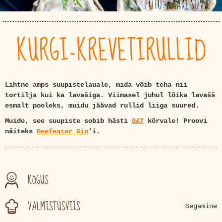
KURGI-KREVETIRULLID
Lihtne amps suupistelauale, mida võib teha nii
tortilja kui ka lavašiga. Viimasel juhul lõika lavašš
esmalt pooleks, muidu jäävad rullid liiga suured.
Muide, see suupiste sobib hästi
G&T
kõrvale! Proovi
näiteks
Beefeater Gin
'i.
KOGUS
VALMISTUSVIIS
Segamine