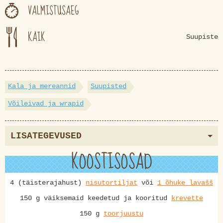
VALMISTUSAEG
KÄIK
Suupiste
Kala ja mereannid
Suupisted
Võileivad ja wrapid
LISATEGEVUSED
KOOSTISOSAD
4 (täisterajahust)
nisutortiljat
või
1 õhuke lavašš
150 g väiksemaid keedetud ja kooritud
krevette
150 g
toorjuustu