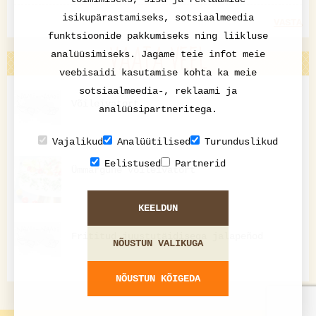
isikupärastamiseks, sotsiaalmeedia
VASTA
funktsioonide pakkumiseks ning liikluse
VAATA VEEL
analüüsimiseks. Jagame teie infot meie
veebisaidi kasutamise kohta ka meie
sotsiaalmeedia-, reklaami ja
Võileivatort
analüüsipartneritega.
Vajalikud
Analüütilised
Turunduslikud
Eelistused
Partnerid
Ümmargune võileivatort
KEELDUN
Frititud juustutäidisega jalapeñod
NÕUSTUN VALIKUGA
NÕUSTUN KÕIGEDA