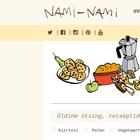
UU
|
|
|
|
Kiirtoit
Paleo
Vegetaar