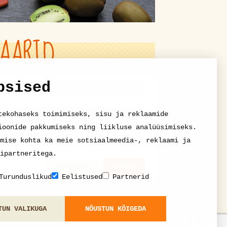
AARID
psised
tekohaseks toimimiseks, sisu ja reklaamide
ioonide pakkumiseks ning liikluse analüüsimiseks.
mise kohta ka meie sotsiaalmeedia-, reklaami ja
ipartneritega.
KATKESTA
VASTA
Turunduslikud
Eelistused
Partnerid
TUN VALIKUGA
NÕUSTUN KÕIGEDA