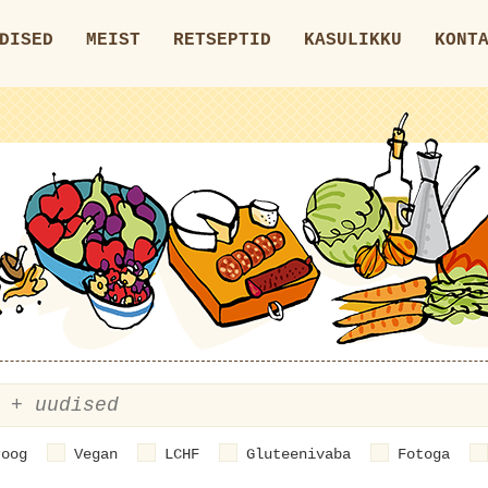
DISED
MEIST
RETSEPTID
KASULIKKU
KONT
roog
Vegan
LCHF
Gluteenivaba
Fotoga