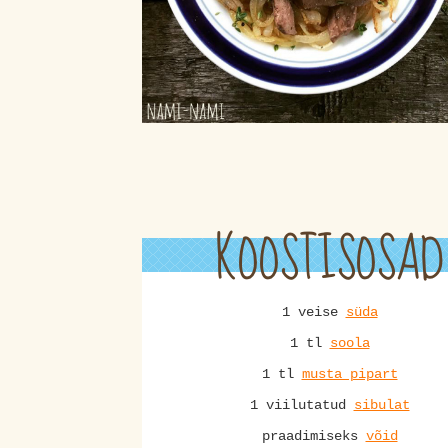
KOOSTISOSAD
1 veise
süda
1 tl
soola
1 tl
musta pipart
1 viilutatud
sibulat
praadimiseks
võid