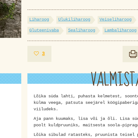
Liharoog
Ulukiliharoog
Veiseliharoog
Gluteenivaba
Sealiharoog
Lambaliharoog
3
VALMIST
Lõika süda lahti, puhasta kelmetest, soont
külma veega, patsuta seejärel köögipaberig
viiludeks.
Aja pann kuumaks, lisa või ja õli. Lisa sü
poolt kuldpruuniks, maitsesta soola-piprag
Lõika sibulad ratasteks, pruunista teisel 