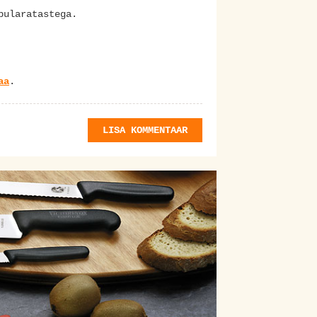
bularatastega.
aa
.
LISA KOMMENTAAR