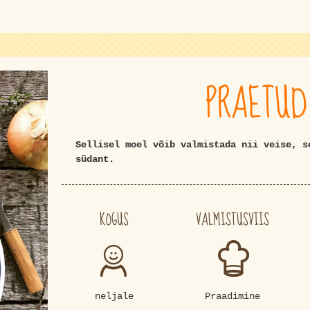
PRAETUD
Sellisel moel võib valmistada nii veise, s
südant.
KOGUS
VALMISTUSVIIS
neljale
Praadimine