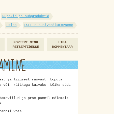
Rupskid ja subproduktid
Paleo
LCHF e süsivesikutevaene
KOPEERI MINU
LISA
RETSEPTIDESSE
KOMMENTAAR
AMINE
est ja liigsest rasvast. Loputa
a või -rätikuga kuivaks. Lõika süda
dameviilud ja prae pannil mõlemalt
a.
pannil võis.