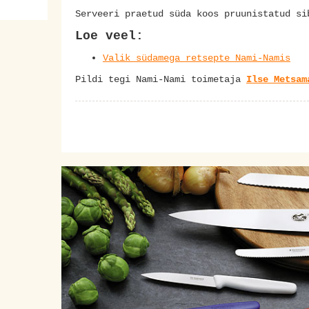
Serveeri praetud süda koos pruunistatud si
Loe veel:
Valik südamega retsepte Nami-Namis
Pildi tegi Nami-Nami toimetaja
Ilse Metsam