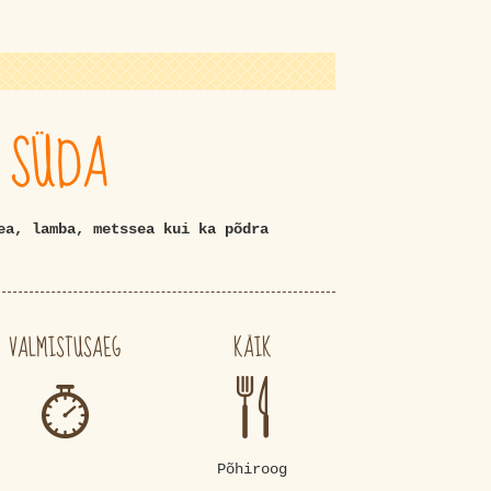
 SÜDA
ea, lamba, metssea kui ka põdra
VALMISTUSAEG
KÄIK
Põhiroog