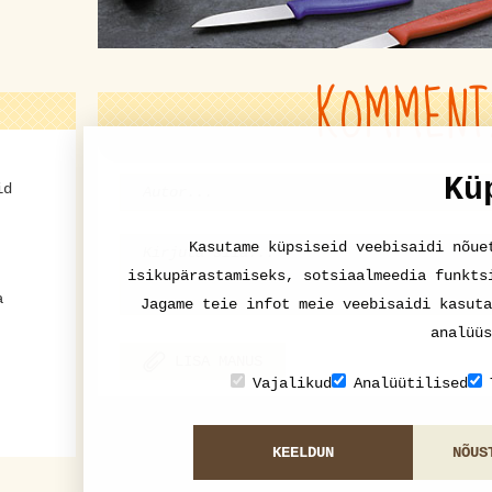
KOMMENT
Kü
id
Kasutame küpsiseid veebisaidi nõue
isikupärastamiseks, sotsiaalmeedia funkts
a
Jagame teie infot meie veebisaidi kasuta
analüüs
LISA MANUS
Vajalikud
Analüütilised
KEELDUN
NÕUS