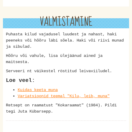
VALMISTAMINE
Puhasta kilud vajadusel luudest ja nahast, haki
peeneks või hõõru läbi sõela. Haki või riivi munad
ja sibulad.
Hõõru või vahule, lisa ülejäänud ained ja
maitsesta.
Serveeri nt väikestel röstitud leivaviiludel.
Loe veel:
Kuidas keeta muna
Variatsioonid teemal "Kilu, leib, muna"
Retsept on raamatust "Kokaraamat" (1984). Pildi
tegi Juta Kübarsepp.