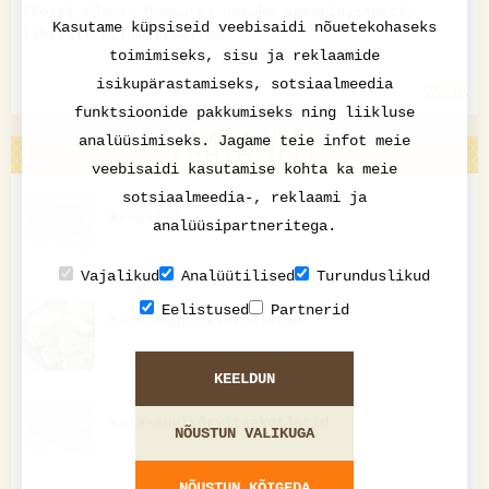
Tõesti mõnus. Meenutas natuke sprotipasteeti,
Kasutame küpsiseid veebisaidi nõuetekohaseks
lihtsalt kilumaitseline.
toimimiseks, sisu ja reklaamide
isikupärastamiseks, sotsiaalmeedia
VASTA
funktsioonide pakkumiseks ning liikluse
VAATA VEEL
analüüsimiseks. Jagame teie infot meie
veebisaidi kasutamise kohta ka meie
sotsiaalmeedia-, reklaami ja
Krevetid
analüüsipartneritega.
Vajalikud
Analüütilised
Turunduslikud
Eelistused
Partnerid
Karulaugu-kalakotletid
KEELDUN
Kala-suvikõrvitsakotletid
NÕUSTUN VALIKUGA
NÕUSTUN KÕIGEDA