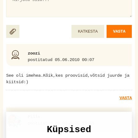
KATKESTA
VASTA
zoozi
postitatud 05.06.2010 00:07
See oli imehea.Kõik,kes proovisid,võtsid juurde ja
kiitsid:)
VASTA
Pille
postitatud 29.02.2020 15:59
Küpsised