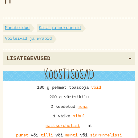
Munatoidud
Kala ja mereannid
Võileivad ja wrapid
LISATEGEVUSED
KOOSTISOSAD
100 g pehmet toasooja
võid
200 g vürtsikilu
2 keedetud
muna
1 väike
sibul
maitserohelist
- nt
punet
või
tilli
või
münti
või
sidrunmelissi