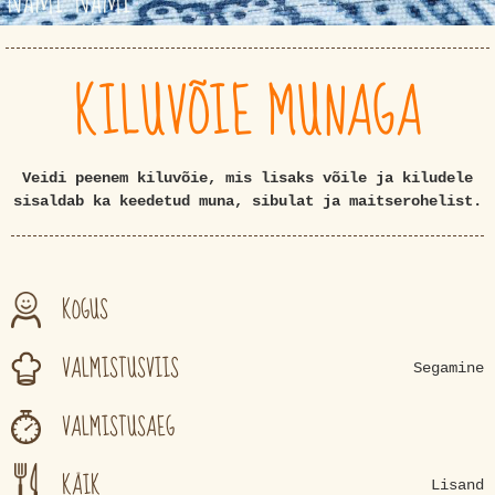
KILUVÕIE MUNAGA
Veidi peenem kiluvõie, mis lisaks võile ja kiludele
sisaldab ka keedetud muna, sibulat ja maitserohelist.
KOGUS
VALMISTUSVIIS
Segamine
VALMISTUSAEG
KÄIK
Lisand