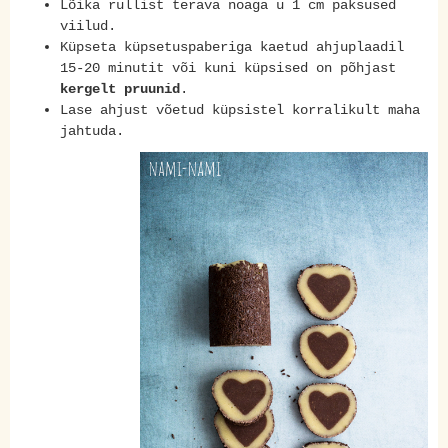
Lõika rullist terava noaga u 1 cm paksused
viilud.
Küpseta küpsetuspaberiga kaetud ahjuplaadil
15-20 minutit või kuni küpsised on põhjast
kergelt pruunid
.
Lase ahjust võetud küpsistel korralikult maha
jahtuda.