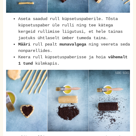
Aseta saadud rull küpsetuspaberile. Tõsta
küpsetuspaber üle rulli ning tee kätega
kergeid rullimise liigutusi, et hele tainas
jaotuks ühtlaselt ümber tumeda taina.
Määri
rull pealt
munavalgega
ning veereta seda
nonparellides.
Keera rull küpsetuspaberisse ja hoia
vähemalt
1 tund
külmkapis.