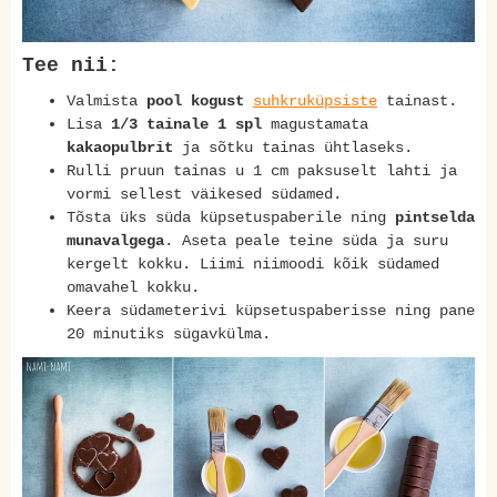
Tee nii:
Valmista
pool kogust
suhkruküpsiste
tainast.
Lisa
1/3 tainale 1 spl
magustamata
kakaopulbrit
ja sõtku tainas ühtlaseks.
Rulli pruun tainas u 1 cm paksuselt lahti ja
vormi sellest väikesed südamed.
Tõsta üks süda küpsetuspaberile ning
pintselda
munavalgega
. Aseta peale teine süda ja suru
kergelt kokku. Liimi niimoodi kõik südamed
omavahel kokku.
Keera südameterivi küpsetuspaberisse ning pane
20 minutiks sügavkülma.