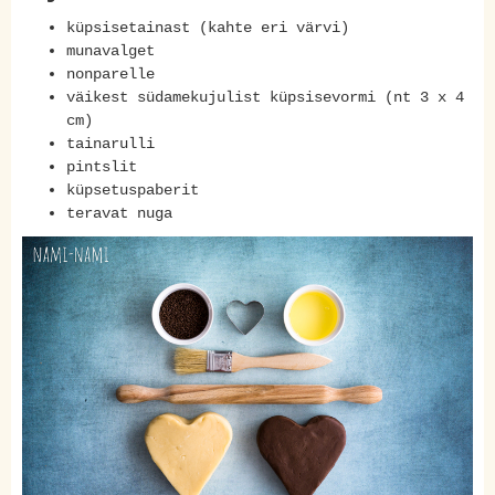
küpsisetainast (kahte eri värvi)
munavalget
nonparelle
väikest südamekujulist küpsisevormi (nt 3 x 4
cm)
tainarulli
pintslit
küpsetuspaberit
teravat nuga