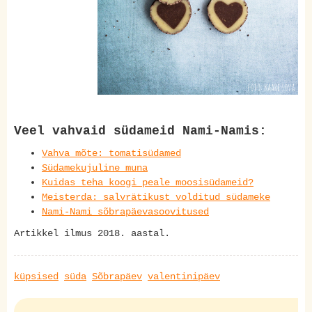
Veel vahvaid südameid Nami-Namis:
Vahva mõte: tomatisüdamed
Südamekujuline muna
Kuidas teha koogi peale moosisüdameid?
Meisterda: salvrätikust volditud südameke
Nami-Nami sõbrapäevasoovitused
Artikkel ilmus 2018. aastal.
küpsised
süda
Sõbrapäev
valentinipäev