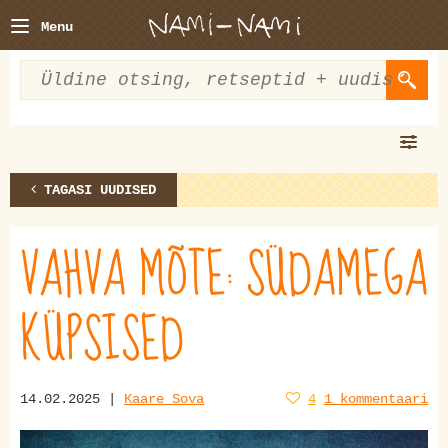
Menu
TAGASI UUDISED
VAHVA MÕTE: SÜDAMEGA
KÜPSISED
14.02.2025 |
Kaare Sova
4
1 kommentaari