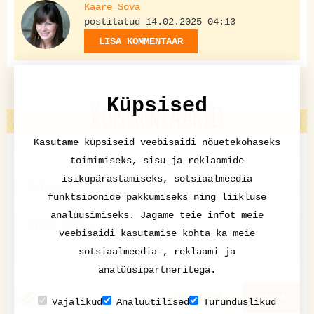
Kaare Sova
postitatud 14.02.2025 04:13
LISA KOMMENTAAR
KOMMENTAARID
Küpsised
Kasutame küpsiseid veebisaidi nõuetekohaseks
toimimiseks, sisu ja reklaamide
isikupärastamiseks, sotsiaalmeedia
funktsioonide pakkumiseks ning liikluse
analüüsimiseks. Jagame teie infot meie
veebisaidi kasutamise kohta ka meie
sotsiaalmeedia-, reklaami ja
analüüsipartneritega.
KATKESTA
VASTA
Vajalikud
Analüütilised
Turunduslikud