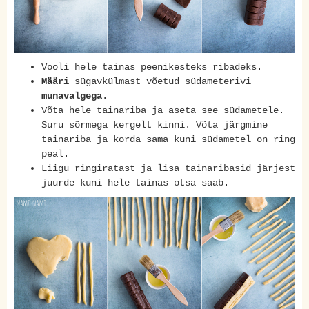
Vooli hele tainas peenikesteks ribadeks.
Määri
sügavkülmast võetud südameterivi
munavalgega
.
Võta hele tainariba ja aseta see südametele.
Suru sõrmega kergelt kinni. Võta järgmine
tainariba ja korda sama kuni südametel on ring
peal.
Liigu ringiratast ja lisa tainaribasid järjest
juurde kuni hele tainas otsa saab.