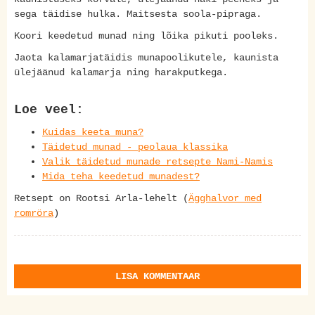
sega täidise hulka. Maitsesta soola-pipraga.
Koori keedetud munad ning lõika pikuti pooleks.
Jaota kalamarjatäidis munapoolikutele, kaunista
ülejäänud kalamarja ning harakputkega.
Loe veel:
Kuidas keeta muna?
Täidetud munad - peolaua klassika
Valik täidetud munade retsepte Nami-Namis
Mida teha keedetud munadest?
Retsept on Rootsi Arla-lehelt (
Ägghalvor med
romröra
)
LISA KOMMENTAAR