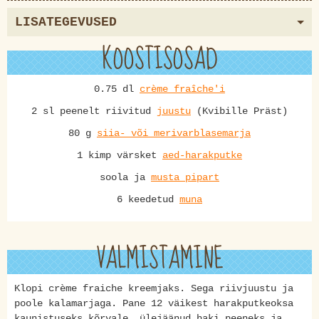
LISATEGEVUSED
KOOSTISOSAD
0.75 dl
crème fraîche'i
2 sl peenelt riivitud
juustu
(Kvibille Präst)
80 g
siia- või merivarblasemarja
1 kimp värsket
aed-harakputke
soola ja
musta pipart
6 keedetud
muna
VALMISTAMINE
Klopi crème fraiche kreemjaks. Sega riivjuustu ja
poole kalamarjaga. Pane 12 väikest harakputkeoksa
kaunistuseks kõrvale, ülejäänud haki peeneks ja