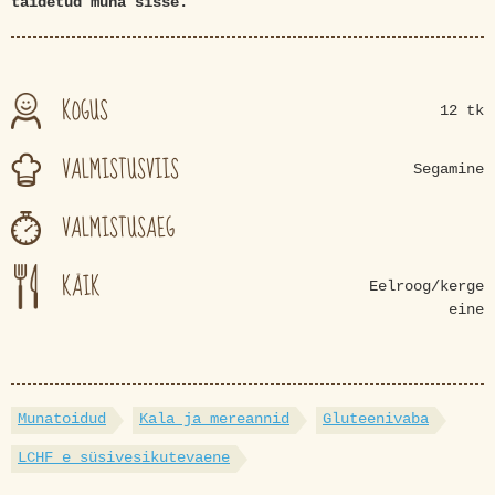
täidetud muna sisse.
KOGUS
12 tk
VALMISTUSVIIS
Segamine
VALMISTUSAEG
KÄIK
Eelroog/kerge
eine
Munatoidud
Kala ja mereannid
Gluteenivaba
LCHF e süsivesikutevaene