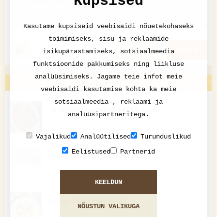
Küpsised
Kasutame küpsiseid veebisaidi nõuetekohaseks
toimimiseks, sisu ja reklaamide
KATKESTA
VASTA
isikupärastamiseks, sotsiaalmeedia
funktsioonide pakkumiseks ning liikluse
VAATA VEEL
analüüsimiseks. Jagame teie infot meie
veebisaidi kasutamise kohta ka meie
sotsiaalmeedia-, reklaami ja
Täidetud paprikad hakklihaga
analüüsipartneritega.
Vajalikud
Analüütilised
Turunduslikud
Eelistused
Partnerid
Kukeseenevõie suitsulihaga
KEELDUN
Korea kabatšokisalat
NÕUSTUN VALIKUGA