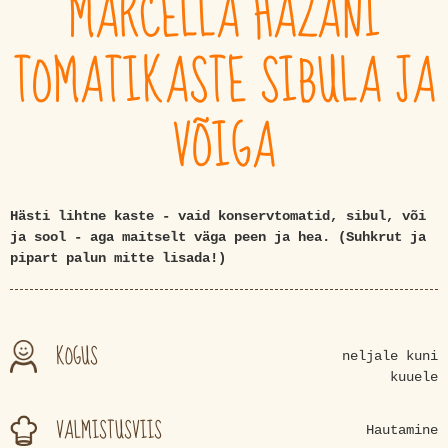
MARCELLA HAZANI
TOMATIKASTE SIBULA JA
VÕIGA
Hästi lihtne kaste - vaid konservtomatid, sibul, või
ja sool - aga maitselt väga peen ja hea. (Suhkrut ja
pipart palun mitte lisada!)
KOGUS
neljale kuni
kuuele
VALMISTUSVIIS
Hautamine