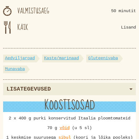
VALMISTUSAEG
50 minutit
KÄIK
Lisand
Aedviljaroad
Kaste/marinaad
Gluteenivaba
Munavaba
LISATEGEVUSED
KOOSTISOSAD
2 x 400 g purki konservitud Itaalia ploomtomateid
70 g
võid
(u 5 sl)
1 keskmise suurusega
sibul
(koori ja lõika pooleks)