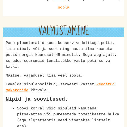
soola
VALMISTAMINE
Pane ploomtomatid koos konservivedelikuga potti,
lisa sibul, või ja sool ning hauta ilma kaaneta
potis nõrgal kuumusel 45 minutit. Sega aeg-ajalt,
surudes suuremaid tomatitükke vastu poti serva
katki.
Maitse, vajadusel lisa veel soola.
Eemalda sibulapoolikud, serveeri kastet
keedetud
makaronide
kõrvale.
Nipid ja soovitused:
Soovi korral võid sibulaid kasutada
pitsakattes või püreestada tomatikastme hulka
(aga algretseptis need visatakse lihtsalt
ära).