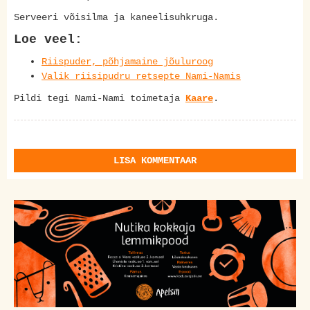
Serveeri võisilma ja kaneelisuhkruga.
Loe veel:
Riispuder, põhjamaine jõuluroog
Valik riisipudru retsepte Nami-Namis
Pildi tegi Nami-Nami toimetaja
Kaare
.
LISA KOMMENTAAR