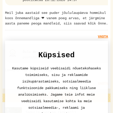
Meil juba aastaid see puder jõululaupäeva hommikul
koos õnnemandliga ❤ vanem poeg arvas, et järgmine
aasta paneme peoga mandleid, siis saavad kõik õnne.
VASTA
Õili Arumäe
Küpsised
postitatud 02.12.2025 11:37
Kasutame küpsiseid veebisaidi nõuetekohaseks
Lemmik, või ja kaneeliga.
toimimiseks, sisu ja reklaamide
isikupärastamiseks, sotsiaalmeedia
VASTA
funktsioonide pakkumiseks ning liikluse
VAATA VEEL
analüüsimiseks. Jagame teie infot meie
veebisaidi kasutamise kohta ka meie
sotsiaalmeedia-, reklaami ja
Tequila Sunrise (kokteil)