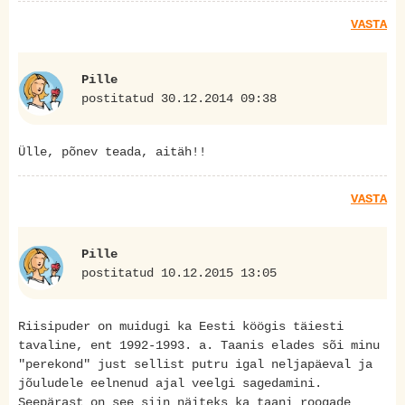
VASTA
Pille
postitatud 30.12.2014 09:38
Ülle, põnev teada, aitäh!!
VASTA
Pille
postitatud 10.12.2015 13:05
Riisipuder on muidugi ka Eesti köögis täiesti
tavaline, ent 1992-1993. a. Taanis elades sõi minu
"perekond" just sellist putru igal neljapäeval ja
jõuludele eelnenud ajal veelgi sagedamini.
Seepärast on see siin näiteks ka taani roogade