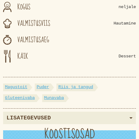
KOGUS
neljale
VALMISTUSVIIS
Hautamine
VALMISTUSAEG
KÄIK
Dessert
Magustoit
Puder
Riis ja tangud
Gluteenivaba
Munavaba
LISATEGEVUSED
KOOSTISOSAD