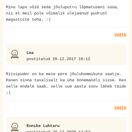
Minu laps võib seda jõuluputru lõpmatuseni süüa,
nii et meil pole võimalik ülejäänud pudrust
magustoite teha. :)
VASTA
Lea
postitatud 20.12.2017 10:12
Riisipuder on ka meie pere jõuluhommikute saatja.
Panen sinna tavaliselt ka ühe õnnemandli sisse. Kes
selle endale saab, selle uue aasta soov läheb täide
;)
VASTA
Ennike Luhtaru
postitatud 28.12.2020 14:57