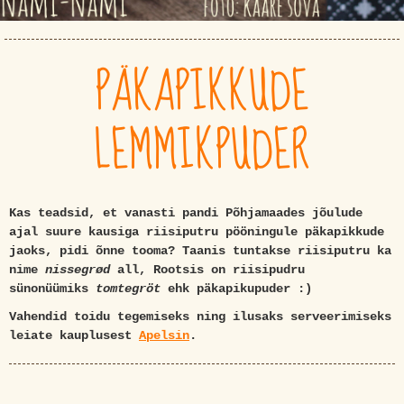
PÄKAPIKKUDE
LEMMIKPUDER
Kas teadsid, et vanasti pandi Põhjamaades jõulude
ajal suure kausiga riisiputru pööningule päkapikkude
jaoks, pidi õnne tooma? Taanis tuntakse riisiputru ka
nime
nissegrød
all, Rootsis on riisipudru
sünonüümiks
tomtegröt
ehk päkapikupuder :)
Vahendid toidu tegemiseks ning ilusaks serveerimiseks
leiate kauplusest
Apelsin
.