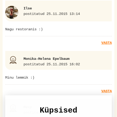
Ilse
postitatud 25.11.2015 13:14
Nagu restoranis :)
VASTA
Monika-Helena Epelbaum
postitatud 25.11.2015 16:02
Minu lemmik :)
VASTA
Hexy
Küpsised
postitatud 12.09.2018 16:30