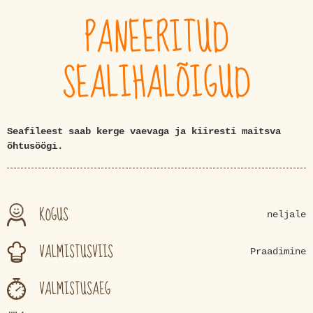
PANEERITUD
SEALIHALÕIGUD
Seafileest saab kerge vaevaga ja kiiresti maitsva
õhtusöögi.
KOGUS
neljale
VALMISTUSVIIS
Praadimine
VALMISTUSAEG