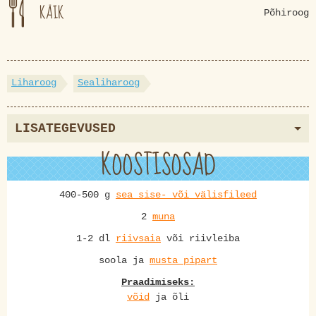
KÄIK
Põhiroog
Liharoog
Sealiharoog
LISATEGEVUSED
KOOSTISOSAD
400-500 g
sea sise- või välisfileed
2
muna
1-2 dl
riivsaia
või riivleiba
soola ja
musta pipart
Praadimiseks:
võid
ja õli