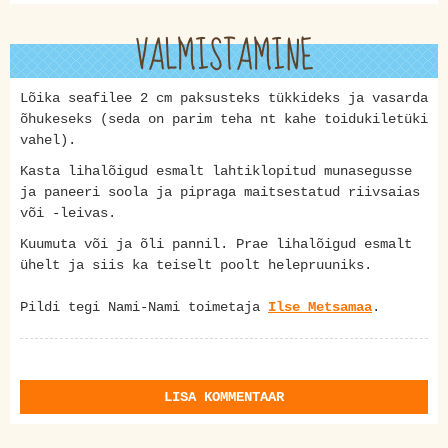
VALMISTAMINE
Lõika seafilee 2 cm paksusteks tükkideks ja vasarda
õhukeseks (seda on parim teha nt kahe toidukiletüki
vahel).
Kasta lihalõigud esmalt lahtiklopitud munasegusse
ja paneeri soola ja pipraga maitsestatud riivsaias
või -leivas.
Kuumuta või ja õli pannil. Prae lihalõigud esmalt
ühelt ja siis ka teiselt poolt helepruuniks.
Pildi tegi Nami-Nami toimetaja
Ilse Metsamaa
.
LISA KOMMENTAAR