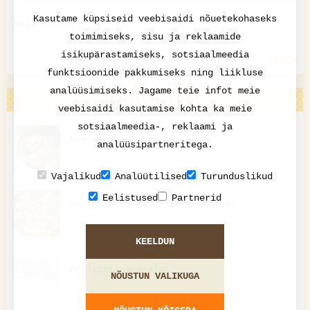
Kasutame küpsiseid veebisaidi nõuetekohaseks
Väga maitsev!
toimimiseks, sisu ja reklaamide
isikupärastamiseks, sotsiaalmeedia
VASTA
funktsioonide pakkumiseks ning liikluse
VAATA VEEL
analüüsimiseks. Jagame teie infot meie
veebisaidi kasutamise kohta ka meie
sotsiaalmeedia-, reklaami ja
Neerud hiina moodi
analüüsipartneritega.
Vajalikud
Analüütilised
Turunduslikud
Eelistused
Partnerid
Pärlkuskuss kana ja tomatitega
KEELDUN
Apelsini-kanasalat
NÕUSTUN VALIKUGA