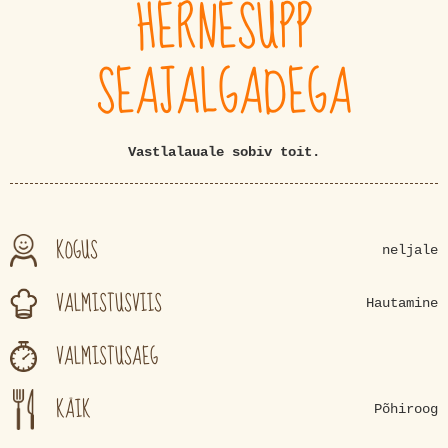
HERNESUPP
SEAJALGADEGA
Vastlalauale sobiv toit.
KOGUS
neljale
VALMISTUSVIIS
Hautamine
VALMISTUSAEG
KÄIK
Põhiroog