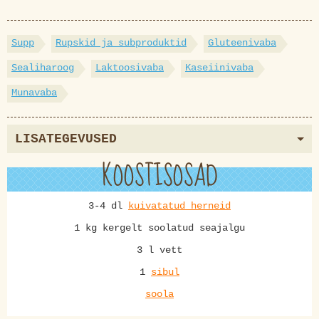
Supp
Rupskid ja subproduktid
Gluteenivaba
Sealiharoog
Laktoosivaba
Kaseiinivaba
Munavaba
LISATEGEVUSED
KOOSTISOSAD
3-4 dl
kuivatatud herneid
1 kg kergelt soolatud seajalgu
3 l vett
1
sibul
soola