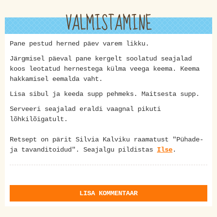
VALMISTAMINE
Pane pestud herned päev varem likku.
Järgmisel päeval pane kergelt soolatud seajalad
koos leotatud hernestega külma veega keema. Keema
hakkamisel eemalda vaht.
Lisa sibul ja keeda supp pehmeks. Maitsesta supp.
Serveeri seajalad eraldi vaagnal pikuti
lõhkilõigatult.
Retsept on pärit Silvia Kalviku raamatust "Pühade-
ja tavanditoidud". Seajalgu pildistas
Ilse
.
LISA KOMMENTAAR