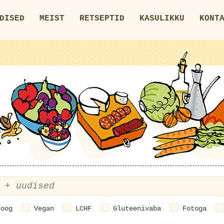
DISED
MEIST
RETSEPTID
KASULIKKU
KONT
roog
Vegan
LCHF
Gluteenivaba
Fotoga