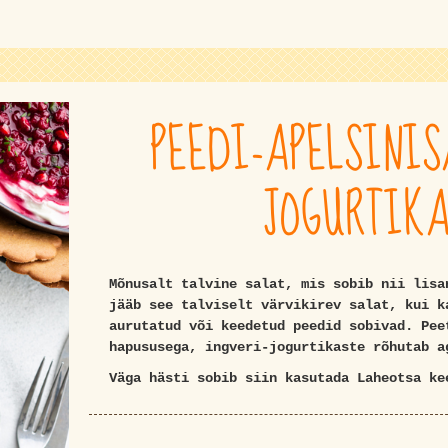
PEEDI-APELSINIS
JOGURTIK
Mõnusalt talvine salat, mis sobib nii lisa
jääb see talviselt värvikirev salat, kui k
aurutatud või keedetud peedid sobivad. Pee
hapususega, ingveri-jogurtikaste rõhutab a
Väga hästi sobib siin kasutada Laheotsa ke