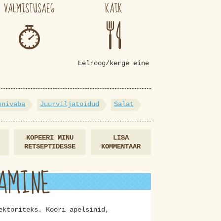
VALMISTUSAEG
KÄIK
Eelroog/kerge eine
enivaba
Juurviljatoidud
Salat
KOPEERI MINU
LISA
RETSEPTIDESSE
KOMMENTAAR
AMINE
ektoriteks. Koori apelsinid,