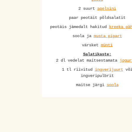
2 suurt
apelsini
paar peotäit põldsalatit
peotäis jämedalt hakitud
kreeka pä
soola ja
musta pipart
värsket
münti
Salatikaste:
2 dl vedelat maitsestamata
jogur
1 tl riivitud
ingverijuurt
võ
ingveripulbrit
maitse järgi
soola