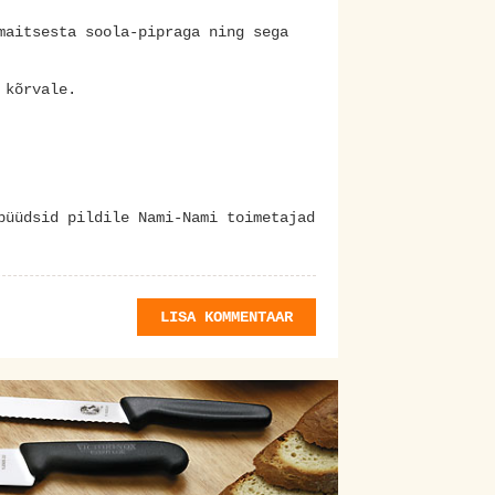
maitsesta soola-pipraga ning sega
 kõrvale.
püüdsid pildile Nami-Nami toimetajad
LISA KOMMENTAAR