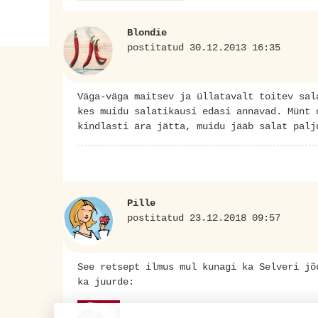
Blondie
postitatud 30.12.2013 16:35
Väga-väga maitsev ja üllatavalt toitev sal
kes muidu salatikausi edasi annavad. Münt 
kindlasti ära jätta, muidu jääb salat palj
Pille
postitatud 23.12.2018 09:57
See retsept ilmus mul kunagi ka Selveri jõ
ka juurde: