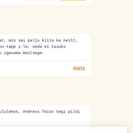
at, mis sai palju kiita ka neilt,
on täpp i-le, seda ei tasuks
u igavama maitsega.
VASTA
ululehes, Andress Teiss tegi pildi