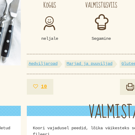
KOGUS
VALMISTUSVIIS
neljale
Segamine
Aedviljaroad
Marjad ja puuviljad
Glute
10
VALMIST
detud
Koori vajadusel peedid, lõika väikesteks s
fileeri.