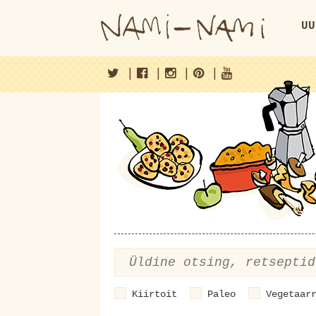
UU
|
|
|
|
Kiirtoit
Paleo
Vegetaar