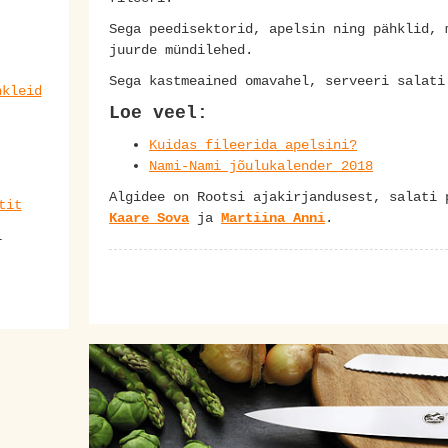
Sega peedisektorid, apelsin ning pähklid, 
juurde mündilehed.
Sega kastmeained omavahel, serveeri salati
hkleid
Loe veel:
Kuidas fileerida apelsini?
Nami-Nami jõulukalender 2018
Algidee on Rootsi ajakirjandusest, salati 
tit
Kaare Sova
ja
Martiina Anni
.
i