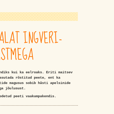
ALAT INGVERI-
ASTMEGA
ndiks kui ka eelroaks. Eriti maitsev
asutada röstitud peete, ent ka
tide magusus sobib hästi apelsinide
ga jõulusust.
edetud peeti vaakumpakendis.