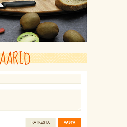
AARID
KATKESTA
VASTA