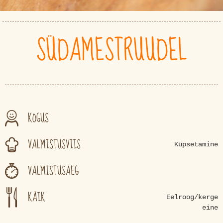
SÜDAMESTRUUDEL
KOGUS
VALMISTUSVIIS
Küpsetamine
VALMISTUSAEG
KÄIK
Eelroog/kerge
eine