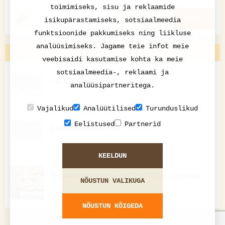
toimimiseks, sisu ja reklaamide
KATKESTA
VASTA
isikupärastamiseks, sotsiaalmeedia
funktsioonide pakkumiseks ning liikluse
VAATA VEEL
analüüsimiseks. Jagame teie infot meie
veebisaidi kasutamise kohta ka meie
sotsiaalmeedia-, reklaami ja
Lapi lihapirukad
analüüsipartneritega.
Vajalikud
Analüütilised
Turunduslikud
Eelistused
Partnerid
Kana-apelsiniriis
KEELDUN
Rooskapsapirukas sinihallitusjuustuga
NÕUSTUN VALIKUGA
NÕUSTUN KÕIGEDA