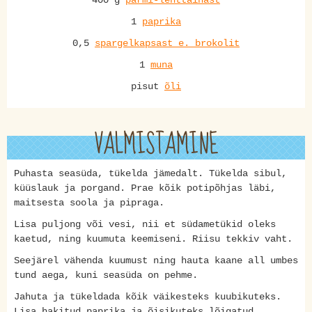
400 g
pärmi-lehttainast
1
paprika
0,5
spargelkapsast e. brokolit
1
muna
pisut
õli
VALMISTAMINE
Puhasta seasüda, tükelda jämedalt. Tükelda sibul,
küüslauk ja porgand. Prae kõik potipõhjas läbi,
maitsesta soola ja pipraga.
Lisa puljong või vesi, nii et südametükid oleks
kaetud, ning kuumuta keemiseni. Riisu tekkiv vaht.
Seejärel vähenda kuumust ning hauta kaane all umbes
tund aega, kuni seasüda on pehme.
Jahuta ja tükeldada kõik väikesteks kuubikuteks.
Lisa hakitud paprika ja õisikuteks lõigatud