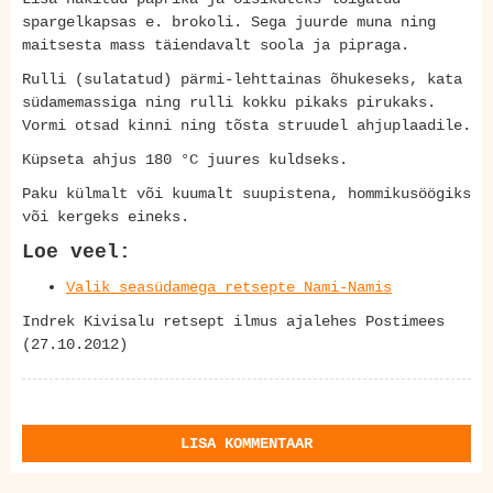
spargelkapsas e. brokoli. Sega juurde muna ning
maitsesta mass täiendavalt soola ja pipraga.
Rulli (sulatatud) pärmi-lehttainas õhukeseks, kata
südamemassiga ning rulli kokku pikaks pirukaks.
Vormi otsad kinni ning tõsta struudel ahjuplaadile.
Küpseta ahjus 180 °C juures kuldseks.
Paku külmalt või kuumalt suupistena, hommikusöögiks
või kergeks eineks.
Loe veel:
Valik seasüdamega retsepte Nami-Namis
Indrek Kivisalu retsept ilmus ajalehes Postimees
(27.10.2012)
LISA KOMMENTAAR