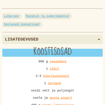
Liharoog
Rupskid ja subproduktid
Soolased küpsetised
LISATEGEVUSED
KOOSTISOSAD
600 g
seasüdant
1
sibul
2-3
küüslauguküünt
1
porgand
veidi vett ja puljongit
soola ja
musta pipart