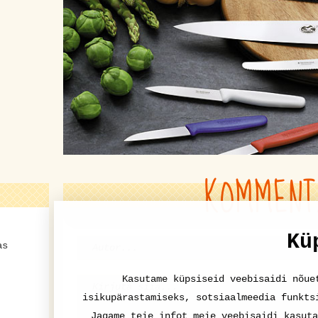
KOMMENT
Kü
as
Kasutame küpsiseid veebisaidi nõue
isikupärastamiseks, sotsiaalmeedia funkts
Jagame teie infot meie veebisaidi kasuta