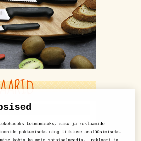
AARID
psised
tekohaseks toimimiseks, sisu ja reklaamide
ioonide pakkumiseks ning liikluse analüüsimiseks.
mise kohta ka meie sotsiaalmeedia-, reklaami ja