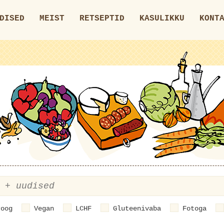
DISED
MEIST
RETSEPTID
KASULIKKU
KONT
roog
Vegan
LCHF
Gluteenivaba
Fotoga