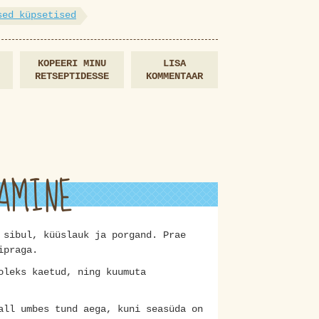
sed küpsetised
KOPEERI MINU
LISA
RETSEPTIDESSE
KOMMENTAAR
AMINE
 sibul, küüslauk ja porgand. Prae
ipraga.
oleks kaetud, ning kuumuta
all umbes tund aega, kuni seasüda on