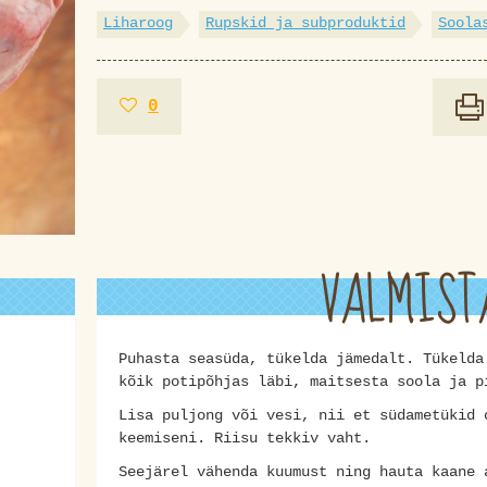
Liharoog
Rupskid ja subproduktid
Soola
0
VALMIST
Puhasta seasüda, tükelda jämedalt. Tükelda
kõik potipõhjas läbi, maitsesta soola ja p
Lisa puljong või vesi, nii et südametükid 
keemiseni. Riisu tekkiv vaht.
Seejärel vähenda kuumust ning hauta kaane 