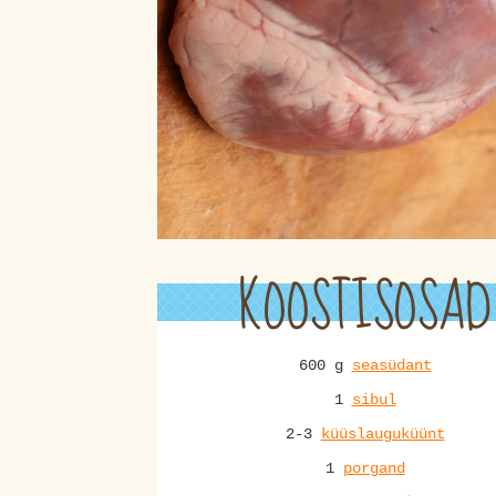
KOOSTISOSAD
600 g
seasüdant
1
sibul
2-3
küüslauguküünt
1
porgand