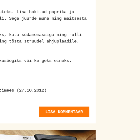
uteks. Lisa hakitud paprika ja
li. Sega juurde muna ning maitsesta
ks, kata südamemassiga ning rulli
ing tõsta struudel ahjuplaadile.
kusöögiks või kergeks eineks.
timees (27.10.2012)
LISA KOMMENTAAR