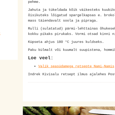
pehme.
Jahuta ja tükeldada kõik väikesteks kuubik
õisikuteks lõigatud spargelkapsas e. broko
mass täiendavalt soola ja pipraga.
Rulli (sulatatud) pärmi-lehttainas õhukese
t
kokku pikaks pirukaks. Vormi otsad kinni n
Küpseta ahjus 180 °C juures kuldseks.
Paku külmalt või kuumalt suupistena, hommi
Loe veel:
Valik seasüdamega retsepte Nami-Namis
Indrek Kivisalu retsept ilmus ajalehes Pos