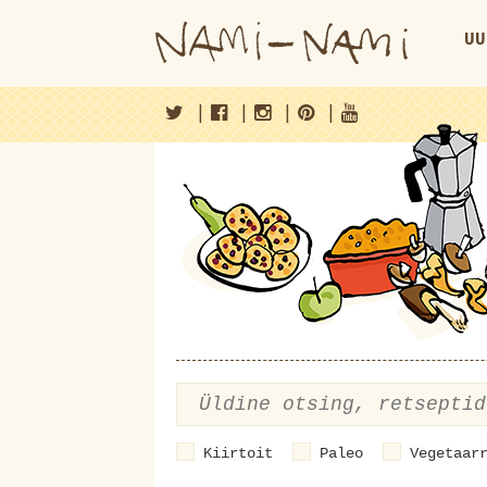
UU
|
|
|
|
Kiirtoit
Paleo
Vegetaar