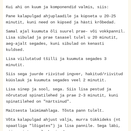
Kui ahi on kuum ja komponendid valmis, siis:
Pane kalapulgad ahjuplaadile ja küpseta u 20-25
minutit, kuni need on küpsed ja hästi krõbedad.
Samal ajal kuumuta õli suurel prae- või vokkpannil.
Lisa sibulad ja prae tasasel tulel u 20 minutit,
aeg-ajalt segades, kuni sibulad on kenasti
kuldsed.
Lisa viilutatud tšilli ja kuumuta segades 3
minutit.
Siis sega juurde riivitud ingver, hakitud/riivitud
küüslauk ja kuumuta segades veel 2 minutit.
Lisa sinep ja sool, sega. Siis lisa pestud ja
nõrutatud spinatilehed ja prae 2-3 minutit, kuni
spinatilehed on "närtsinud".
Maitsesta laimimahlaga. Tõsta pann tulelt.
Võta kalapulgad ahjust välja, murra tükkideks (nt
spaatliga "lõigates") ja lisa pannile. Sega läbi,