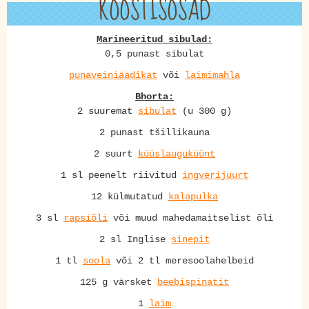
KOOSTISOSAD
Marineeritud sibulad:
0,5 punast sibulat
punaveiniäädikat
või
laimimahla
Bhorta:
2 suuremat
sibulat
(u 300 g)
2 punast tšillikauna
2 suurt
küüslauguküünt
1 sl peenelt riivitud
ingverijuurt
12 külmutatud
kalapulka
3 sl
rapsiõli
või muud mahedamaitselist õli
2 sl Inglise
sinepit
1 tl
soola
või 2 tl meresoolahelbeid
125 g värsket
beebispinatit
1
laim