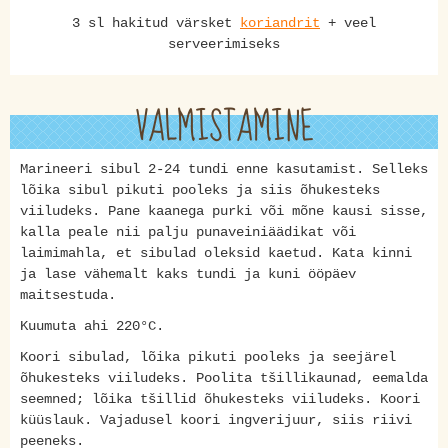
3 sl hakitud värsket
koriandrit
+ veel
serveerimiseks
VALMISTAMINE
Marineeri sibul 2-24 tundi enne kasutamist. Selleks
lõika sibul pikuti pooleks ja siis õhukesteks
viiludeks. Pane kaanega purki või mõne kausi sisse,
kalla peale nii palju punaveiniäädikat või
laimimahla, et sibulad oleksid kaetud. Kata kinni
ja lase vähemalt kaks tundi ja kuni ööpäev
maitsestuda.
Kuumuta ahi 220°C.
Koori sibulad, lõika pikuti pooleks ja seejärel
õhukesteks viiludeks. Poolita tšillikaunad, eemalda
seemned; lõika tšillid õhukesteks viiludeks. Koori
küüslauk. Vajadusel koori ingverijuur, siis riivi
peeneks.