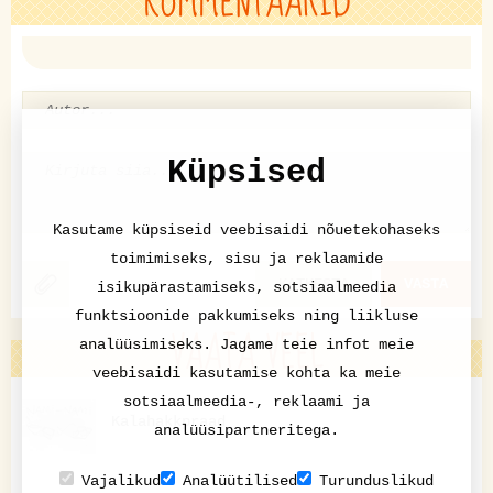
KOMMENTAARID
Küpsised
Kasutame küpsiseid veebisaidi nõuetekohaseks
toimimiseks, sisu ja reklaamide
KATKESTA
VASTA
isikupärastamiseks, sotsiaalmeedia
funktsioonide pakkumiseks ning liikluse
VAATA VEEL
analüüsimiseks. Jagame teie infot meie
veebisaidi kasutamise kohta ka meie
sotsiaalmeedia-, reklaami ja
Kalahakkpraad
analüüsipartneritega.
Vajalikud
Analüütilised
Turunduslikud