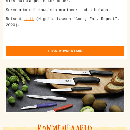
siis puista peale koriander.
Serveerimisel kaunista marineeritud sibulaga.
Retsept
siit
(Nigella Lawson "Cook, Eat, Repeat",
2020).
LISA KOMMENTAAR