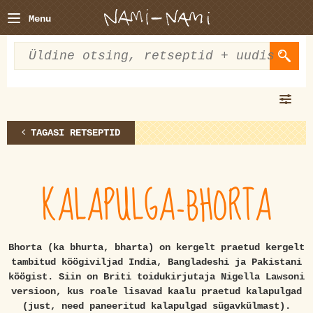
Menu
TAGASI RETSEPTID
KALAPULGA-BHORTA
Bhorta (ka bhurta, bharta) on kergelt praetud kergelt
tambitud köögiviljad India, Bangladeshi ja Pakistani
köögist. Siin on Briti toidukirjutaja Nigella Lawsoni
versioon, kus roale lisavad kaalu praetud kalapulgad
(just, need paneeritud kalapulgad sügavkülmast).