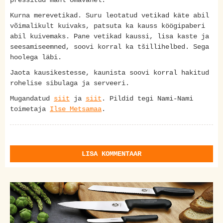
pressitud mahl omavahel.
Kurna merevetikad. Suru leotatud vetikad käte abil
võimalikult kuivaks, patsuta ka kauss köögipaberi
abil kuivemaks. Pane vetikad kaussi, lisa kaste ja
seesamiseemned, soovi korral ka tšillihelbed. Sega
hoolega läbi.
Jaota kausikestesse, kaunista soovi korral hakitud
rohelise sibulaga ja serveeri.
Mugandatud
siit
ja
siit
. Pildid tegi Nami-Nami
toimetaja
Ilse Metsamaa
.
LISA KOMMENTAAR