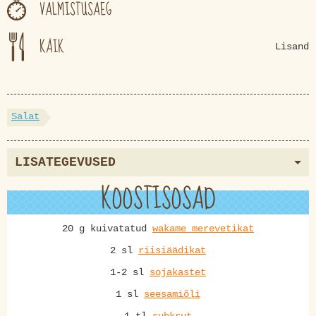
VALMISTUSAEG
KÄIK
Lisand
Salat
LISATEGEVUSED
KOOSTISOSAD
20 g kuivatatud
wakame merevetikat
2 sl
riisiäädikat
1-2 sl
sojakastet
1 sl
seesamiõli