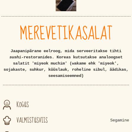
MEREVETIKASALAT
Jaapanipärane eelroog, mida serveeritakse tihti
sushi
-restoranides. Koreas kutsutakse analoogset
salatit 'miyeok muchim' (wakame ehk 'miyeok',
sojakaste, suhkur, küüslauk, roheline sibul, äädikas,
seesamiseemned)
KOGUS
VALMISTUSVIIS
Segamine