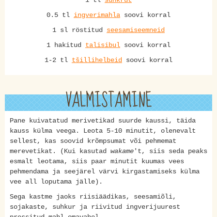
1 tl
suhkrut
0.5 tl
ingverimahla
soovi korral
1 sl röstitud
seesamiseemneid
1 hakitud
talisibul
soovi korral
1-2 tl
tšillihelbeid
soovi korral
VALMISTAMINE
Pane kuivatatud merivetikad suurde kaussi, täida
kauss külma veega. Leota 5-10 minutit, olenevalt
sellest, kas soovid krõmpsumat või pehmemat
merevetikat. (Kui kasutad
wakame
't, siis seda peaks
esmalt leotama, siis paar minutit kuumas vees
pehmendama ja seejärel värvi kirgastamiseks külma
vee all loputama jälle).
Sega kastme jaoks riisiäädikas, seesamiõli,
sojakaste, suhkur ja riivitud ingverijuurest