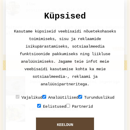
Ilse
postitatud 29.08.2015 09:57
Küpsised
Maitsev ! Ainult värvilt jääb restoranides pakutule
Kasutame küpsiseid veebisaidi nõuetekohaseks
alla :)
toimimiseks, sisu ja reklaamide
isikupärastamiseks, sotsiaalmeedia
VASTA
funktsioonide pakkumiseks ning liikluse
VAATA VEEL
analüüsimiseks. Jagame teie infot meie
veebisaidi kasutamise kohta ka meie
sotsiaalmeedia-, reklaami ja
Jamie Oliveri koriandritšatni ingveriga
analüüsipartneritega.
Vajalikud
Analüütilised
Turunduslikud
Eelistused
Partnerid
Lehtpeedi-greibisalat
KEELDUN