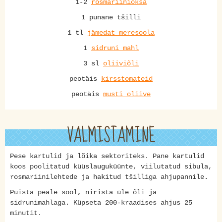
1-2
rosmariinioksa
1 punane tšilli
1 tl
jämedat meresoola
1
sidruni mahl
3 sl
oliiviõli
peotäis
kirsstomateid
peotäis
musti oliive
VALMISTAMINE
Pese kartulid ja lõika sektoriteks. Pane kartulid
koos poolitatud küüslauguküünte, viilutatud sibula,
rosmariinilehtede ja hakitud tšilliga ahjupannile.
Puista peale sool, nirista üle õli ja
sidrunimahlaga. Küpseta 200-kraadises ahjus 25
minutit.