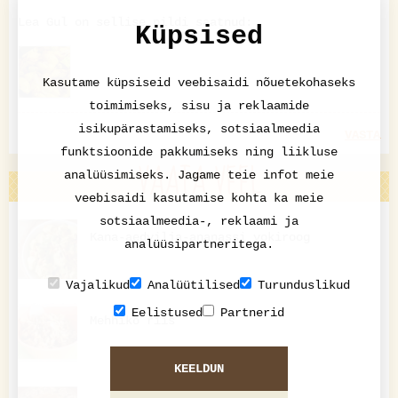
Lea Gul on sellise pildi saatnud:
Küpsised
Kasutame küpsiseid veebisaidi nõuetekohaseks
toimimiseks, sisu ja reklaamide
isikupärastamiseks, sotsiaalmeedia
VASTA
funktsioonide pakkumiseks ning liikluse
VAATA VEEL
analüüsimiseks. Jagame teie infot meie
veebisaidi kasutamise kohta ka meie
sotsiaalmeedia-, reklaami ja
Kana-aedvilja-ananassi vokiroog
analüüsipartneritega.
Vajalikud
Analüütilised
Turunduslikud
Eelistused
Partnerid
Mehhiko riis
KEELDUN