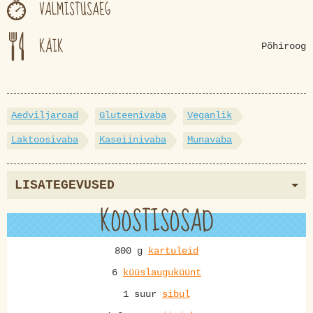
VALMISTUSAEG
KÄIK
Põhiroog
Aedviljaroad
Gluteenivaba
Veganlik
Laktoosivaba
Kaseiinivaba
Munavaba
LISATEGEVUSED
KOOSTISOSAD
800 g
kartuleid
6
küüslauguküünt
1 suur
sibul