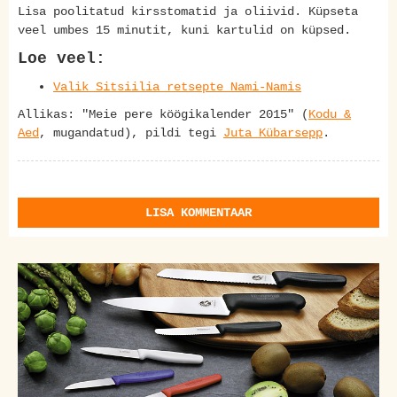
Lisa poolitatud kirsstomatid ja oliivid. Küpseta
veel umbes 15 minutit, kuni kartulid on küpsed.
Loe veel:
Valik Sitsiilia retsepte Nami-Namis
Allikas: "Meie pere köögikalender 2015" (
Kodu &
Aed
, mugandatud), pildi tegi
Juta Kübarsepp
.
LISA KOMMENTAAR