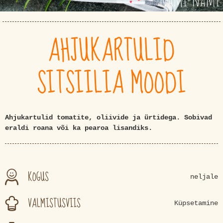
AHJUKARTULID
SITSIILIA MOODI
Ahjukartulid tomatite, oliivide ja ürtidega. Sobivad
eraldi roana või ka pearoa lisandiks.
KOGUS
neljale
VALMISTUSVIIS
Küpsetamine