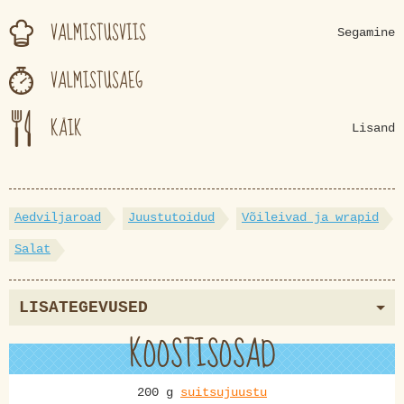
VALMISTUSVIIS
Segamine
VALMISTUSAEG
KÄIK
Lisand
Aedviljaroad
Juustutoidud
Võileivad ja wrapid
Salat
LISATEGEVUSED
KOOSTISOSAD
200 g
suitsujuustu