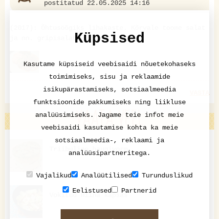
postitatud 22.05.2025 14:16
(2017): Õhtusöõgiks lihakaste. Kõrvale toome salat
Küpsised
ja nn. gripisalat.
Kasutame küpsiseid veebisaidi nõuetekohaseks
toimimiseks, sisu ja reklaamide
isikupärastamiseks, sotsiaalmeedia
VASTA
funktsioonide pakkumiseks ning liikluse
VAATA VEEL
analüüsimiseks. Jagame teie infot meie
veebisaidi kasutamise kohta ka meie
sotsiaalmeedia-, reklaami ja
Triibuline haugivorm
analüüsipartneritega.
Vajalikud
Analüütilised
Turunduslikud
Eelistused
Partnerid
Vokitud Hiina kapsas