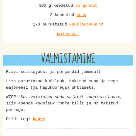
300 g keedetud
porgandit
2 keedetud
muna
2-3 purustatud
küüslauguküünt
majoneesi
VALMISTAMINE
Riivi suitsujuust ja porgandid jämedalt.
Lisa purustatud küüslauk, hakitud muna ja sega
majoneesi (ja hapukoorega) ühtlaseks.
NIPP: Kui valmistad seda salatit suupistelauale,
siis asenda küüslauk rohke tilli ja nt hakitud
porruga.
Pildi tegi
Kaare
.