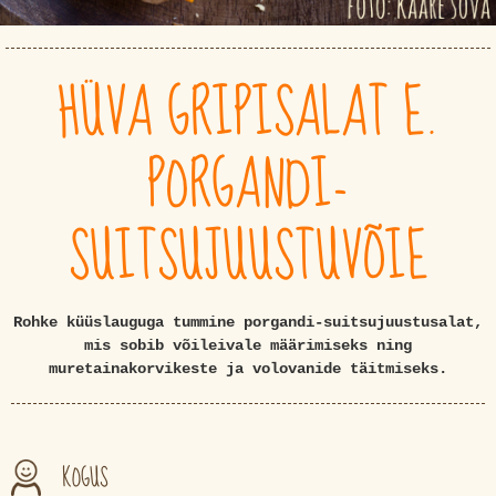
HÜVA GRIPISALAT E.
PORGANDI-
SUITSUJUUSTUVÕIE
Rohke küüslauguga tummine porgandi-suitsujuustusalat,
mis sobib võileivale määrimiseks ning
muretainakorvikeste ja volovanide täitmiseks.
KOGUS