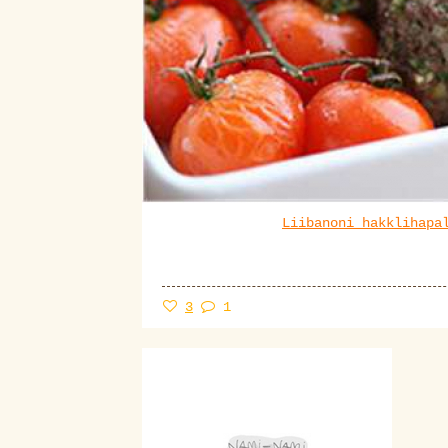
Liibanoni hakklihap
3
1