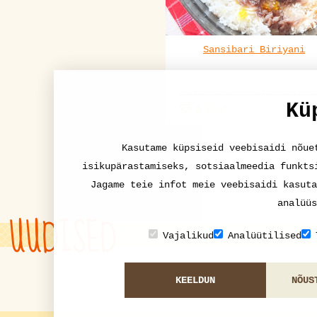
Sansibari Biriyani
Kü
1
1
Kasutame küpsiseid veebisaidi nõue
isikupärastamiseks, sotsiaalmeedia funkts
Jagame teie infot meie veebisaidi kasuta
analüüs
UUDISED
Vajalikud
Analüütilised
KEELDUN
NÕUS
gule vastavaid uudiseid ei leitud!