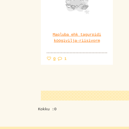
Maqluba ehk tagurpidi
köögivilja-riisivorm
0
1
Kokku :0
Otsin