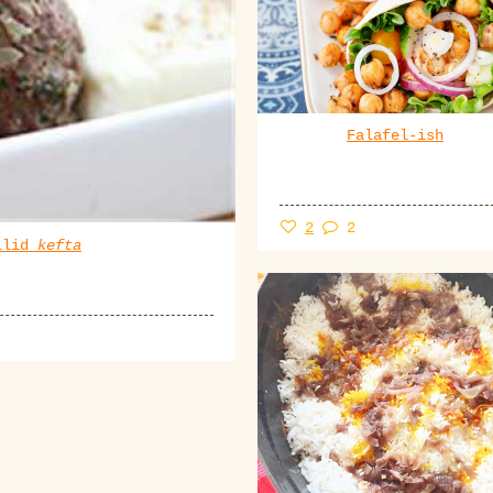
Falafel-ish
2
2
allid
kefta