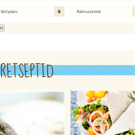
Tähtpäev
Rahvusköök
gu
RETSEPTID