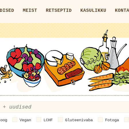
DISED
MEIST
RETSEPTID
KASULIKKU
KONT
roog
Vegan
LCHF
Gluteenivaba
Fotoga