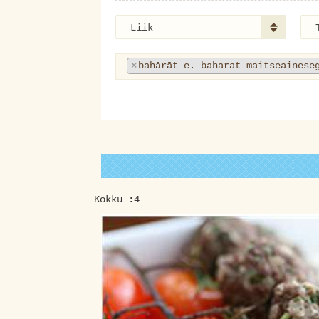
Liik
×
bahārāt e. baharat maitseainese
Kokku :4