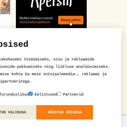
psised
tekohaseks toimimiseks, sisu ja reklaamide
ioonide pakkumiseks ning liikluse analüüsimiseks.
mise kohta ka meie sotsiaalmeedia-, reklaami ja
ipartneritega.
Turunduslikud
Eelistused
Partnerid
TUN VALIKUGA
NÕUSTUN KÕIGEDA