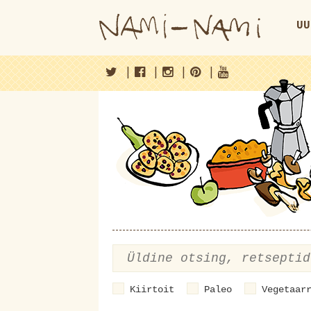
UU
|
|
|
|
Kiirtoit
Paleo
Vegetaar