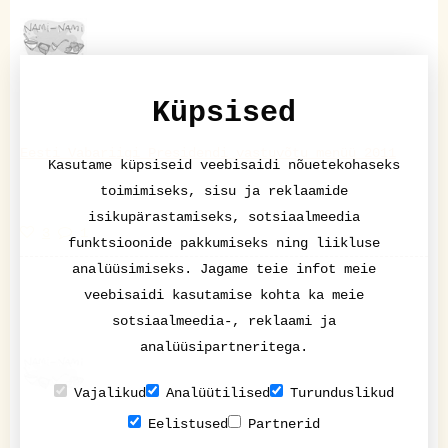
Küpsised
Eesti Vabariigi Presidendi vastuvõtu menüü 2011
Kasutame küpsiseid veebisaidi nõuetekohaseks
toimimiseks, sisu ja reklaamide
isikupärastamiseks, sotsiaalmeedia
3
1
funktsioonide pakkumiseks ning liikluse
analüüsimiseks. Jagame teie infot meie
veebisaidi kasutamise kohta ka meie
sotsiaalmeedia-, reklaami ja
analüüsipartneritega.
Vajalikud
Analüütilised
Turunduslikud
Eelistused
Partnerid