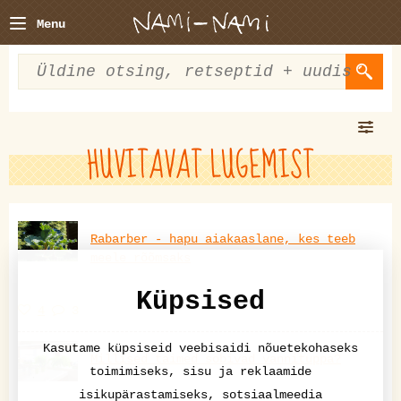
Menu
HUVITAVAT LUGEMIST
Rabarber - hapu aiakaaslane, kes teeb
meele rõõmsaks
Küpsised
4
3
Kasutame küpsiseid veebisaidi nõuetekohaseks
Millised taimed sobivad vannituppa?
toimimiseks, sisu ja reklaamide
isikupärastamiseks, sotsiaalmeedia