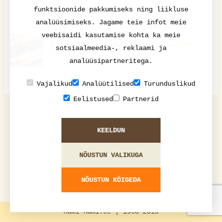
funktsioonide pakkumiseks ning liikluse
5
1
analüüsimiseks. Jagame teie infot meie
veebisaidi kasutamise kohta ka meie
Pille Petersoo ja Tiina Tammet "Aiast
sotsiaalmeedia-, reklaami ja
kööki"
analüüsipartneritega.
2
1
Vajalikud
Analüütilised
Turunduslikud
Eelistused
Partnerid
KEELDUN
NÕUSTUN VALIKUGA
NÕUSTUN KÕIGEDA
nami-nami.ee | 1998-2015