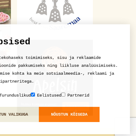
psised
tekohaseks toimimiseks, sisu ja reklaamide
ioonide pakkumiseks ning liikluse analüüsimiseks.
mise kohta ka meie sotsiaalmeedia-, reklaami ja
ipartneritega.
Turunduslikud
Eelistused
Partnerid
TUN VALIKUGA
NÕUSTUN KÕIGEDA
ge