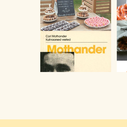
Kohvikute päevad 2017.
aastal
8
1