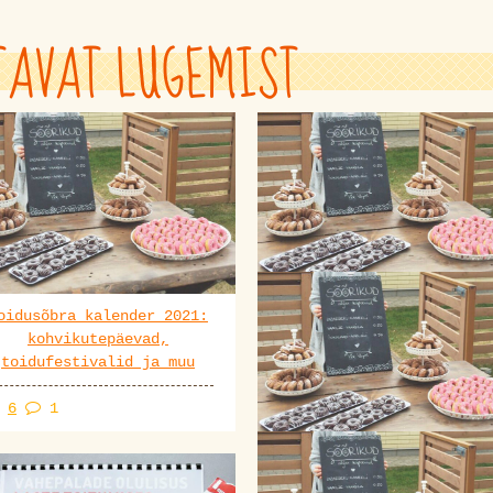
TAVAT LUGEMIST
oidusõbra kalender 2021:
Kohvikutepäevad ja muu
kohvikutepäevad,
toiduüritused 2020. aast
toidufestivalid ja muu
6
1
7
1
Kohvikutepäevad 2019.