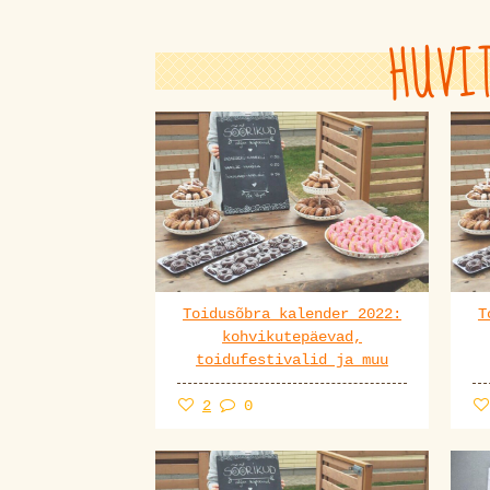
HUVI
Toidusõbra kalender 2022:
T
kohvikutepäevad,
toidufestivalid ja muu
2
0