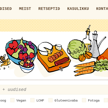
DISED
MEIST
RETSEPTID
KASULIKKU
KONT
roog
Vegan
LCHF
Gluteenivaba
Fotoga