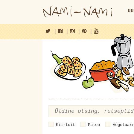
UU
|
|
|
|
Kiirtoit
Paleo
Vegetaar