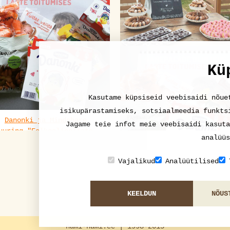
aastal
8
7
Kü
KOHVIKUTE PÄEVAD 2018.
AASTAL
Kasutame küpsiseid veebisaidi nõue
3
5
isikupärastamiseks, sotsiaalmeedia funkts
Danonki ja Mindshare
Jagame teie infot meie veebisaidi kasuta
uuring "Eelkooliealiste
analüüs
laste vahepalade söömise
harjumused Baltimaades"
Vajalikud
Analüütilised
1
0
Uuring: ligi kolmandik
KEELDUN
NÕUS
Eesti lastest ei söö õi
regulaarsusega
nami-nami.ee | 1998-2015
1
0