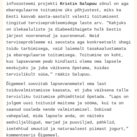
infosüsteemi projekti
Kristin Salupuu
sõnul on aga
ebaregulaarne toitumine üks põhjustest, miks ka
Eesti kasvab aasta-aastalt valesti toitumisest
tingitud terviseprobleemidega laste arv. "Kahjuks
on ülekaaluliste ja diabeedihaigete hulk Eestis
järjest noorenenud ja suurenenud. Neid
terviseprobleeme ei seostata aga konkreetselt ühegi
toidu tarbimisega, vaid laiemalt tasakaalustamata
ja ebaregulaarse toitumisega. Toitumine on koht,
kus lapsevanem peab kindlasti olema oma lapsele
eeskujuks ja juba väiksena õpetama, kuidas
tervislikult süüa,” rääkis Salupuu.
Õigemeel soovitab lapsevanematel oma last
toiduvalmistamisse kaasata, et juba väiksena talle
tervisliku toitumise põhimõtteid õpetada. “Laps on
julgem uusi toitusid maitsma ja sööma, kui ta on
saanud osaleda nende valmistamisel. Sobivad
vahepalad, mida lapsele anda, on näiteks
aedviljalõigud, marjad ja puuviljad, pähklid,
isetehtud smuutid ja naturaalsest piimast jogurt,”
kommenteeris Õigemeel.