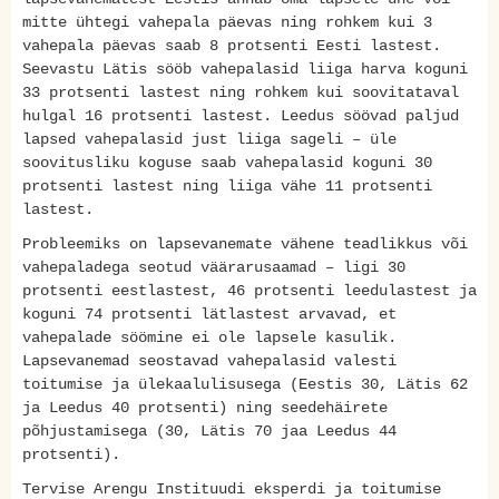
mitte ühtegi vahepala päevas ning rohkem kui 3
vahepala päevas saab 8 protsenti Eesti lastest.
Seevastu Lätis sööb vahepalasid liiga harva koguni
33 protsenti lastest ning rohkem kui soovitataval
hulgal 16 protsenti lastest. Leedus söövad paljud
lapsed vahepalasid just liiga sageli – üle
soovitusliku koguse saab vahepalasid koguni 30
protsenti lastest ning liiga vähe 11 protsenti
lastest.
Probleemiks on lapsevanemate vähene teadlikkus või
vahepaladega seotud väärarusaamad – ligi 30
protsenti eestlastest, 46 protsenti leedulastest ja
koguni 74 protsenti lätlastest arvavad, et
vahepalade söömine ei ole lapsele kasulik.
Lapsevanemad seostavad vahepalasid valesti
toitumise ja ülekaalulisusega (Eestis 30, Lätis 62
ja Leedus 40 protsenti) ning seedehäirete
põhjustamisega (30, Lätis 70 jaa Leedus 44
protsenti).
Tervise Arengu Instituudi eksperdi ja toitumise