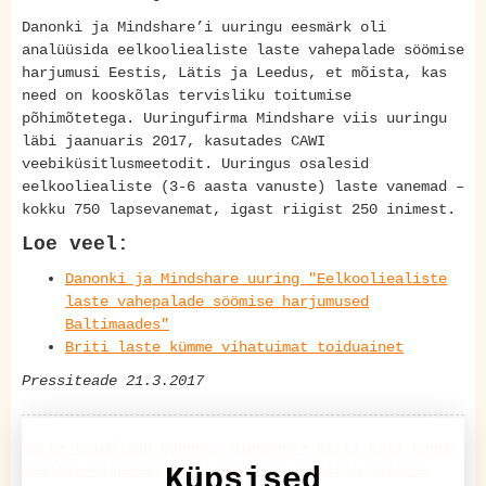
Danonki ja Mindshare’i uuringu eesmärk oli
analüüsida eelkooliealiste laste vahepalade söömise
harjumusi Eestis, Lätis ja Leedus, et mõista, kas
need on kooskõlas tervisliku toitumise
põhimõtetega. Uuringufirma Mindshare viis uuringu
läbi jaanuaris 2017, kasutades CAWI
veebiküsitlusmeetodit. Uuringus osalesid
eelkooliealiste (3-6 aasta vanuste) laste vanemad –
kokku 750 lapsevanemat, igast riigist 250 inimest.
Loe veel:
Danonki ja Mindshare uuring "Eelkooliealiste
laste vahepalade söömise harjumused
Baltimaades"
Briti laste kümme vihatuimat toiduainet
Pressiteade 21.3.2017
laste toidulaud
Danonki
Mindshare
Eesti
Läti
Leedu
Reelika Õigemeel
Küpsised
Pille Petersoo
Kristin Salupuu