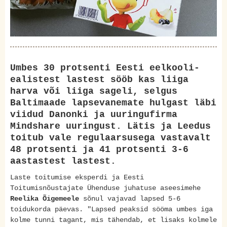
Umbes 30 protsenti Eesti eelkooli-
ealistest lastest sööb kas liiga
harva või liiga sageli, selgus
Baltimaade lapsevanemate hulgast läbi
viidud Danonki ja uuringufirma
Mindshare uuringust. Lätis ja Leedus
toitub vale regulaarsusega vastavalt
48 protsenti ja 41 protsenti 3-6
aastastest lastest.
Laste toitumise eksperdi ja Eesti
Toitumisnõustajate Ühenduse juhatuse aseesimehe
Reelika Õigemeele
sõnul vajavad lapsed 5-6
toidukorda päevas. "Lapsed peaksid sööma umbes iga
kolme tunni tagant, mis tähendab, et lisaks kolmele