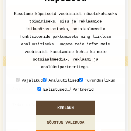
Kasutame küpsiseid veebisaidi nõuetekohaseks
Pressiteade
postitatud 21.03.2017 20:22
toimimiseks, sisu ja reklaamide
LISA KOMMENTAAR
isikupärastamiseks, sotsiaalmeedia
funktsioonide pakkumiseks ning liikluse
analüüsimiseks. Jagame teie infot meie
veebisaidi kasutamise kohta ka meie
KOMMENTAARID
sotsiaalmeedia-, reklaami ja
analüüsipartneritega.
Vajalikud
Analüütilised
Turunduslikud
Eelistused
Partnerid
KEELDUN
NÕUSTUN VALIKUGA