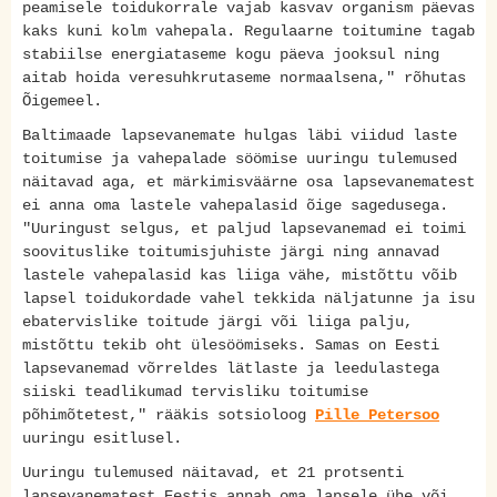
peamisele toidukorrale vajab kasvav organism päevas
kaks kuni kolm vahepala. Regulaarne toitumine tagab
stabiilse energiataseme kogu päeva jooksul ning
aitab hoida veresuhkrutaseme normaalsena," rõhutas
Õigemeel.
Baltimaade lapsevanemate hulgas läbi viidud laste
toitumise ja vahepalade söömise uuringu tulemused
näitavad aga, et märkimisväärne osa lapsevanematest
ei anna oma lastele vahepalasid õige sagedusega.
"Uuringust selgus, et paljud lapsevanemad ei toimi
soovituslike toitumisjuhiste järgi ning annavad
lastele vahepalasid kas liiga vähe, mistõttu võib
lapsel toidukordade vahel tekkida näljatunne ja isu
ebatervislike toitude järgi või liiga palju,
mistõttu tekib oht ülesöömiseks. Samas on Eesti
lapsevanemad võrreldes lätlaste ja leedulastega
siiski teadlikumad tervisliku toitumise
põhimõtetest," rääkis sotsioloog
Pille Petersoo
uuringu esitlusel.
Uuringu tulemused näitavad, et 21 protsenti
lapsevanematest Eestis annab oma lapsele ühe või