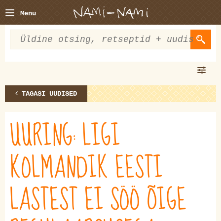
Menu
TAGASI UUDISED
UURING: LIGI
KOLMANDIK EESTI
LASTEST EI SÖÖ ÕIGE