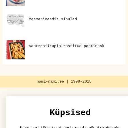
Meemarinaadis sibulad
Vahtrasiirupis röstitud pastinaak
nami-nami.ee | 1998-2015
Küpsised
Kasutame küpsiseid veebisaidi nõuetekohaseks