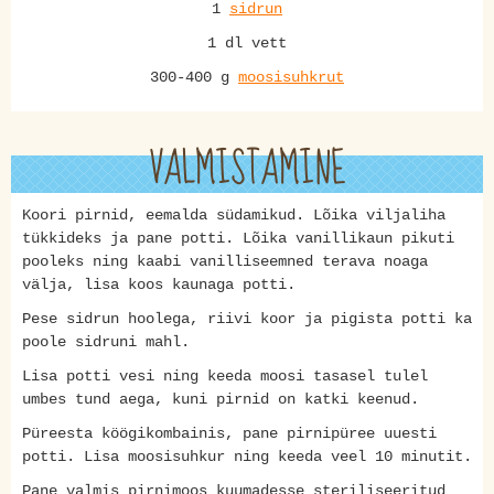
1
sidrun
1 dl vett
300-400 g
moosisuhkrut
VALMISTAMINE
Koori pirnid, eemalda südamikud. Lõika viljaliha
tükkideks ja pane potti. Lõika vanillikaun pikuti
pooleks ning kaabi vanilliseemned terava noaga
välja, lisa koos kaunaga potti.
Pese sidrun hoolega, riivi koor ja pigista potti ka
poole sidruni mahl.
Lisa potti vesi ning keeda moosi tasasel tulel
umbes tund aega, kuni pirnid on katki keenud.
Püreesta köögikombainis, pane pirnipüree uuesti
potti. Lisa moosisuhkur ning keeda veel 10 minutit.
Pane valmis pirnimoos kuumadesse steriliseeritud