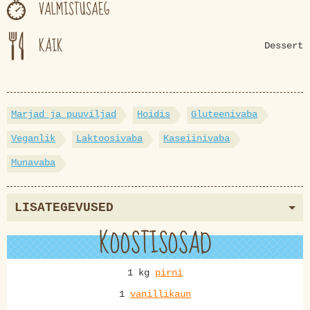
VALMISTUSAEG
KÄIK
Dessert
Marjad ja puuviljad
Hoidis
Gluteenivaba
Veganlik
Laktoosivaba
Kaseiinivaba
Munavaba
LISATEGEVUSED
KOOSTISOSAD
1 kg
pirni
1
vanillikaun