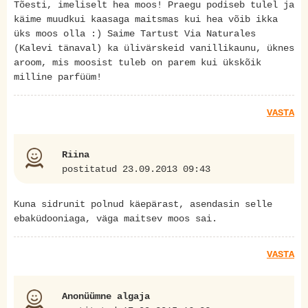
Tõesti, imeliselt hea moos! Praegu podiseb tulel ja
käime muudkui kaasaga maitsmas kui hea võib ikka
üks moos olla :) Saime Tartust Via Naturales
(Kalevi tänaval) ka ülivärskeid vanillikaunu, üknes
aroom, mis moosist tuleb on parem kui ükskõik
milline parfüüm!
VASTA
Riina
postitatud 23.09.2013 09:43
Kuna sidrunit polnud käepärast, asendasin selle
ebaküdooniaga, väga maitsev moos sai.
VASTA
Anonüümne algaja