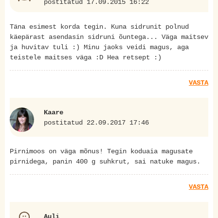
postitatud 17.09.2015 16:22
Täna esimest korda tegin. Kuna sidrunit polnud
käepärast asendasin sidruni õuntega... Väga maitsev
ja huvitav tuli :) Minu jaoks veidi magus, aga
teistele maitses väga :D Hea retsept :)
VASTA
Kaare
postitatud 22.09.2017 17:46
Pirnimoos on väga mõnus! Tegin koduaia magusate
pirnidega, panin 400 g suhkrut, sai natuke magus.
VASTA
Auli