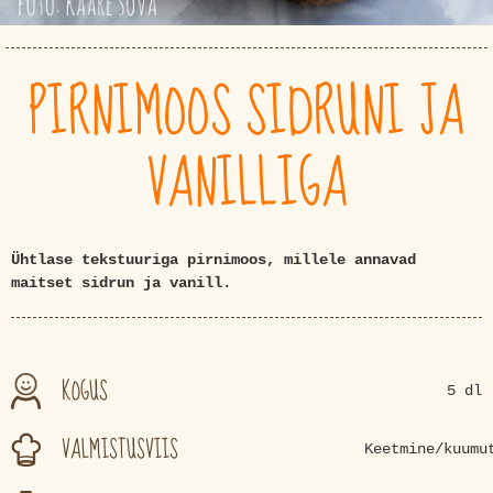
PIRNIMOOS SIDRUNI JA
VANILLIGA
Ühtlase tekstuuriga pirnimoos, millele annavad
maitset sidrun ja vanill.
KOGUS
5 dl
VALMISTUSVIIS
Keetmine/kuumu