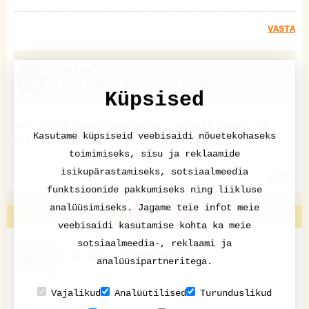
VASTA
Pille
postitatud 19.05.2022 18:54
Küpsised
Noh, võiga pärmi-lehttainas, ohtralt juustu ja
Kasutame küpsiseid veebisaidi nõuetekohaseks
hakitud roheline. What's not to like :)
toimimiseks, sisu ja reklaamide
isikupärastamiseks, sotsiaalmeedia
VASTA
funktsioonide pakkumiseks ning liikluse
VAATA VEEL
analüüsimiseks. Jagame teie infot meie
veebisaidi kasutamise kohta ka meie
sotsiaalmeedia-, reklaami ja
Kartuli-seenemuffinid
analüüsipartneritega.
Vajalikud
Analüütilised
Turunduslikud