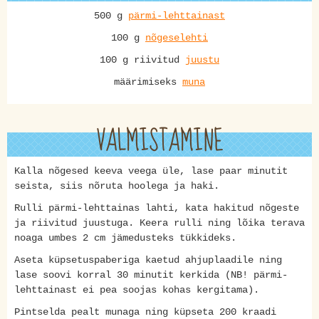
500 g
pärmi-lehttainast
100 g
nõgeselehti
100 g riivitud
juustu
määrimiseks
muna
VALMISTAMINE
Kalla nõgesed keeva veega üle, lase paar minutit
seista, siis nõruta hoolega ja haki.
Rulli pärmi-lehttainas lahti, kata hakitud nõgeste
ja riivitud juustuga. Keera rulli ning lõika terava
noaga umbes 2 cm jämedusteks tükkideks.
Aseta küpsetuspaberiga kaetud ahjuplaadile ning
lase soovi korral 30 minutit kerkida (NB! pärmi-
lehttainast ei pea soojas kohas kergitama).
Pintselda pealt munaga ning küpseta 200 kraadi