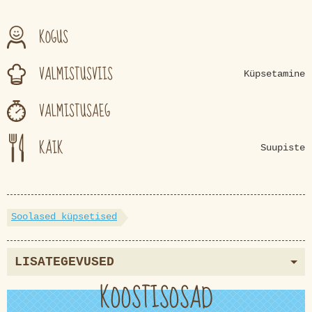
KOGUS
VALMISTUSVIIS
Küpsetamine
VALMISTUSAEG
KÄIK
Suupiste
Soolased küpsetised
LISATEGEVUSED
KOOSTISOSAD