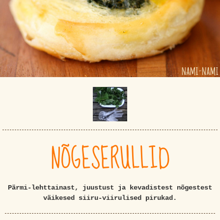
NÕGESERULLID
Pärmi-lehttainast, juustust ja kevadistest nõgestest
väikesed siiru-viirulised pirukad.