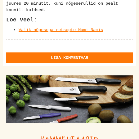
juures 20 minutit, kuni nõgeserullid on pealt
kaunilt kuldsed.
Loe veel:
Valik nõgesega retsepte Nami-Namis
LISA KOMMENTAAR