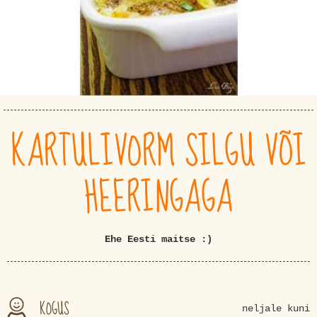
KARTULIVORM SILGU VÕI
HEERINGAGA
Ehe Eesti maitse :)
KOGUS
neljale kuni