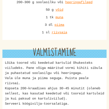
200-300 g soolasilku või
heeringafileed
50 g
võid
1 tk
muna
3 dl
piima
1 sl
riivsaia
VALMISTAMINE
Lõika toored või keedetud kartulid õhukesteks
viiludeks. Pane võiga määritud vormi kihiti sibula
ja puhastatud soolasilgu või heeringaga.
Vala üle muna ja piima seguga. Puista peale
riivsai.
Küpseta 200-kraadises ahjus 30-45 minutit (oleneb
sellest, kas kasutad keedetud või tooreid kartuleid
ja kui paksud on kartuliviilud).
Serveeri köögivilja-toorsalatiga.