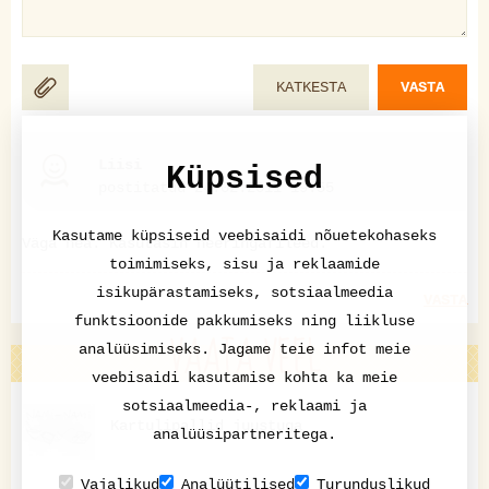
KATKESTA
VASTA
Liisi
Küpsised
postitatud 24.02.2011 19:55
Kasutame küpsiseid veebisaidi nõuetekohaseks
Väga hea. Kasutasin heeringafileed.
toimimiseks, sisu ja reklaamide
isikupärastamiseks, sotsiaalmeedia
VASTA
funktsioonide pakkumiseks ning liikluse
VAATA VEEL
analüüsimiseks. Jagame teie infot meie
veebisaidi kasutamise kohta ka meie
sotsiaalmeedia-, reklaami ja
Kartulipallid juustuga
analüüsipartneritega.
Vajalikud
Analüütilised
Turunduslikud