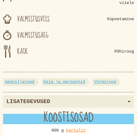
viiele
VALMISTUSVIIS
Küpsetamine
VALMISTUSAEG
KÄIK
Põhiroog
Aedviljaroad
Kala ja mereannid
Vormiroog
LISATEGEVUSED
KOOSTISOSAD
800 g
kartulit