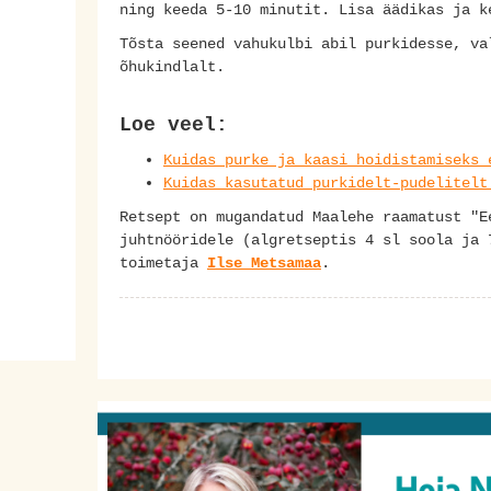
ning keeda 5-10 minutit. Lisa äädikas ja k
Tõsta seened vahukulbi abil purkidesse, va
õhukindlalt.
Loe veel:
Kuidas purke ja kaasi hoidistamiseks 
Kuidas kasutatud purkidelt-pudelitelt
Retsept on mugandatud Maalehe raamatust "E
juhtnööridele (algretseptis 4 sl soola ja 
toimetaja
Ilse Metsamaa
.