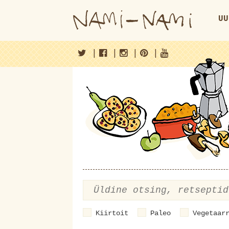
UU
|
|
|
|
Kiirtoit
Paleo
Vegetaar