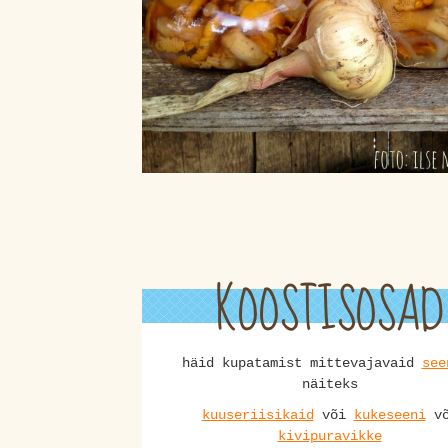
KOOSTISOSAD
häid kupatamist mittevajavaid
see
näiteks
kuuseriisikaid
või
kukeseeni
võ
kivipuravikke