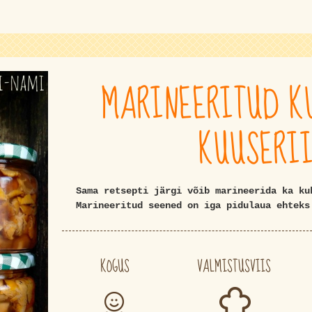
MARINEERITUD K
KUUSERI
Sama retsepti järgi võib marineerida ka ku
Marineeritud seened on iga pidulaua ehteks
KOGUS
VALMISTUSVIIS