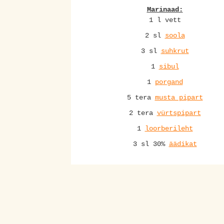
Marinaad:
1 l vett
2 sl
soola
3 sl
suhkrut
1
sibul
1
porgand
5 tera
musta pipart
2 tera
vürtspipart
1
loorberileht
3 sl 30%
äädikat