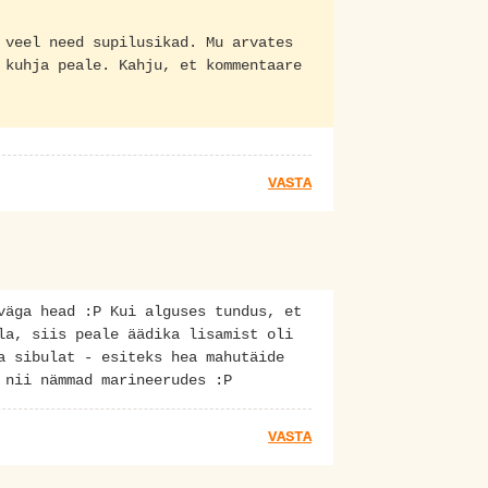
 veel need supilusikad. Mu arvates
 kuhja peale. Kahju, et kommentaare
VASTA
väga head :P Kui alguses tundus, et
la, siis peale äädika lisamist oli
a sibulat - esiteks hea mahutäide
 nii nämmad marineerudes :P
VASTA