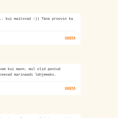
.. kui maitsvad :)) Täna proovin ka
VASTA
kem kui mann. mul olid pestud
teevad marinaadi lahjemaks.
VASTA