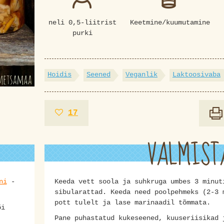
neli 0,5-liitrist
Keetmine/kuumutamine
purki
Hoidis
Seened
Veganlik
Laktoosivaba
17
VALMIST
ni
-
Keeda vett soola ja suhkruga umbes 3 minut
sibularattad. Keeda need poolpehmeks (2-3 
pott tulelt ja lase marinaadil tõmmata.
i
Pane puhastatud kukeseened, kuuseriisikad 