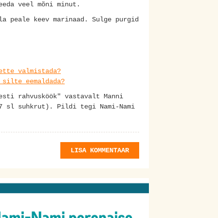
eeda veel mõni minut.
la peale keev marinaad. Sulge purgid
ette valmistada?
 silte eemaldada?
esti rahvusköök" vastavalt Manni
7 sl suhkrut). Pildi tegi Nami-Nami
LISA KOMMENTAAR