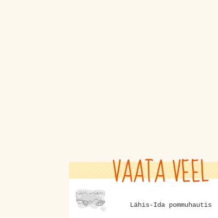
VAATA VEEL
Lähis-Ida pommuhautis