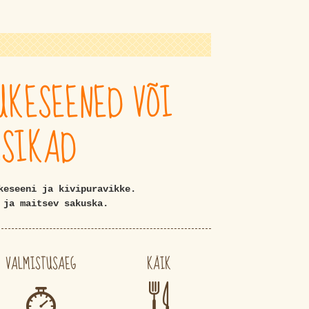
UKESEENED VÕI
ISIKAD
keseeni ja kivipuravikke.
 ja maitsev sakuska.
VALMISTUSAEG
KÄIK