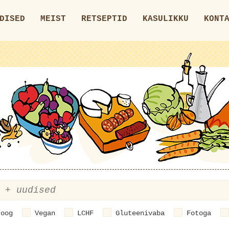
DISED
MEIST
RETSEPTID
KASULIKKU
KONT
roog
Vegan
LCHF
Gluteenivaba
Fotoga