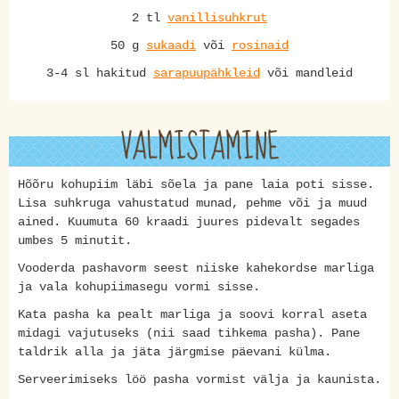
2 tl
vanillisuhkrut
50 g
sukaadi
või
rosinaid
3-4 sl hakitud
sarapuupähkleid
või mandleid
VALMISTAMINE
Hõõru kohupiim läbi sõela ja pane laia poti sisse.
Lisa suhkruga vahustatud munad, pehme või ja muud
ained. Kuumuta 60 kraadi juures pidevalt segades
umbes 5 minutit.
Vooderda pashavorm seest niiske kahekordse marliga
ja vala kohupiimasegu vormi sisse.
Kata pasha ka pealt marliga ja soovi korral aseta
midagi vajutuseks (nii saad tihkema pasha). Pane
taldrik alla ja jäta järgmise päevani külma.
Serveerimiseks löö pasha vormist välja ja kaunista.