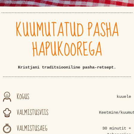
KUUMUTATUD PASHA
HAPUKOOREGA
Kristjani traditsiooniline pasha-retsept.
KOGUS
kuuele
VALMISTUSVIIS
Keetmine/kuumu
VALMISTUSAEG
30 minutit +