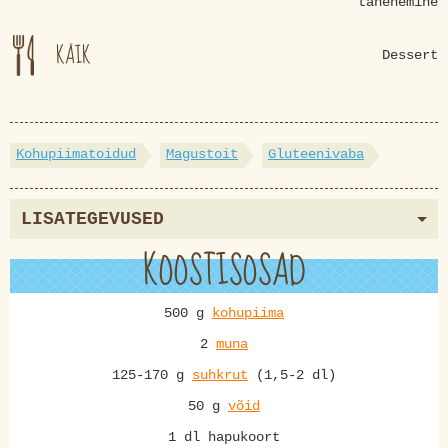
tahenemine
KÄIK
Dessert
Kohupiimatoidud
Magustoit
Gluteenivaba
LISATEGEVUSED
KOOSTISOSAD
500 g
kohupiima
2
muna
125-170 g
suhkrut
(1,5-2 dl)
50 g
võid
1 dl hapukoort