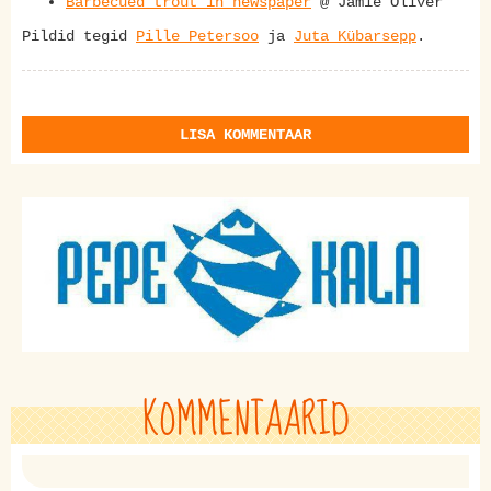
Barbecued trout in newspaper
@ Jamie Oliver
Pildid tegid
Pille Petersoo
ja
Juta Kübarsepp
.
LISA KOMMENTAAR
KOMMENTAARID