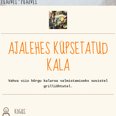
AJALEHES KÜPSETATUD
KALA
Vahva viis hõrgu kalaroa valmistamiseks suvistel
grilliõhtutel.
KOGUS