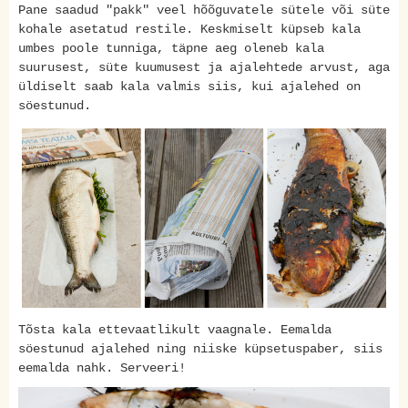
Pane saadud "pakk" veel hõõguvatele sütele või süte
kohale asetatud restile. Keskmiselt küpseb kala
umbes poole tunniga, täpne aeg oleneb kala
suurusest, süte kuumusest ja ajalehtede arvust, aga
üldiselt saab kala valmis siis, kui ajalehed on
söestunud.
Tõsta kala ettevaatlikult vaagnale. Eemalda
söestunud ajalehed ning niiske küpsetuspaber, siis
eemalda nahk. Serveeri!