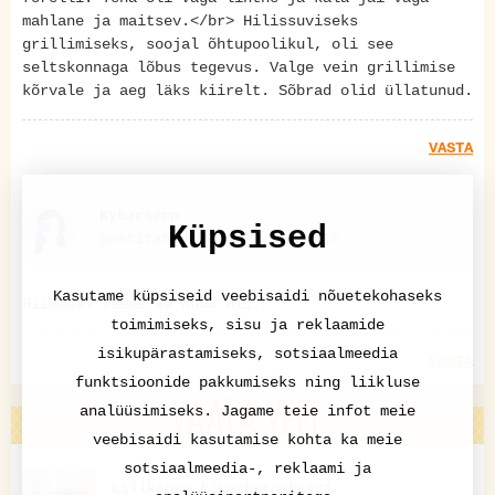
mahlane ja maitsev.</br> Hilissuviseks
grillimiseks, soojal õhtupoolikul, oli see
seltskonnaga lõbus tegevus. Valge vein grillimise
kõrvale ja aeg läks kiirelt. Sõbrad olid üllatunud.
VASTA
Kybarsepp
Küpsised
postitatud 02.09.2025 20:37
Kasutame küpsiseid veebisaidi nõuetekohaseks
Hiiumaal teeme ka nüüd nii.
toimimiseks, sisu ja reklaamide
isikupärastamiseks, sotsiaalmeedia
VASTA
funktsioonide pakkumiseks ning liikluse
VAATA VEEL
analüüsimiseks. Jagame teie infot meie
veebisaidi kasutamise kohta ka meie
sotsiaalmeedia-, reklaami ja
Lillkapsa-kikerhernekarri