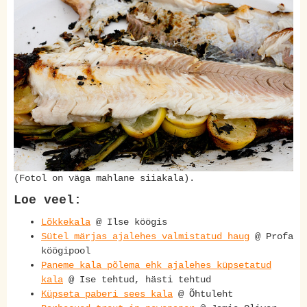
(Fotol on väga mahlane siiakala).
Loe veel:
Lõkkekala
@ Ilse köögis
Sütel märjas ajalehes valmistatud haug
@ Profa
köögipool
Paneme kala põlema ehk ajalehes küpsetatud
kala
@ Ise tehtud, hästi tehtud
Küpseta paberi sees kala
@ Õhtuleht