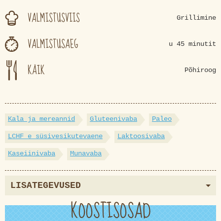
VALMISTUSVIIS
Grillimine
VALMISTUSAEG
u 45 minutit
KÄIK
Põhiroog
Kala ja mereannid
Gluteenivaba
Paleo
LCHF e süsivesikutevaene
Laktoosivaba
Kaseiinivaba
Munavaba
LISATEGEVUSED
KOOSTISOSAD