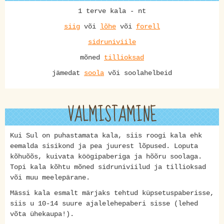
1 terve kala - nt
siig
või
lõhe
või
forell
sidruniviile
mõned
tillioksad
jämedat
soola
või soolahelbeid
VALMISTAMINE
Kui Sul on puhastamata kala, siis roogi kala ehk
eemalda sisikond ja pea juurest lõpused. Loputa
kõhuõõs, kuivata köögipaberiga ja hõõru soolaga.
Topi kala kõhtu mõned sidruniviilud ja tillioksad
või muu meelepärane.
Mässi kala esmalt märjaks tehtud küpsetuspaberisse,
siis u 10-14 suure ajalelehepaberi sisse (lehed
võta ühekaupa!).