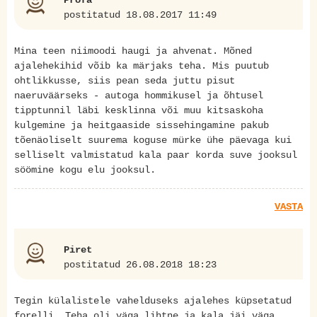
Profa
postitatud 18.08.2017 11:49
Mina teen niimoodi haugi ja ahvenat. Mõned
ajalehekihid võib ka märjaks teha. Mis puutub
ohtlikkusse, siis pean seda juttu pisut
naeruväärseks - autoga hommikusel ja õhtusel
tipptunnil läbi kesklinna või muu kitsaskoha
kulgemine ja heitgaaside sissehingamine pakub
tõenäoliselt suurema koguse mürke ühe päevaga kui
selliselt valmistatud kala paar korda suve jooksul
söömine kogu elu jooksul.
VASTA
Piret
postitatud 26.08.2018 18:23
Tegin külalistele vahelduseks ajalehes küpsetatud
forelli. Teha oli väga lihtne ja kala jäi väga