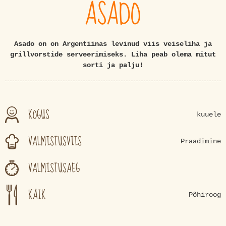
ASADO
Asado on on Argentiinas levinud viis veiseliha ja
grillvorstide serveerimiseks. Liha peab olema mitut
sorti ja palju!
KOGUS
kuuele
VALMISTUSVIIS
Praadimine
VALMISTUSAEG
KÄIK
Põhiroog