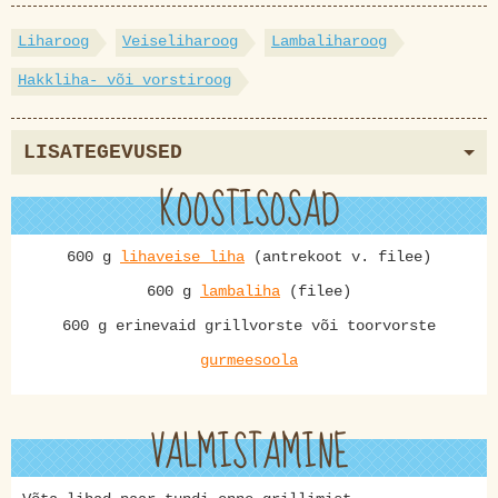
Liharoog
Veiseliharoog
Lambaliharoog
Hakkliha- või vorstiroog
LISATEGEVUSED
KOOSTISOSAD
600 g
lihaveise liha
(antrekoot v. filee)
600 g
lambaliha
(filee)
600 g erinevaid grillvorste või toorvorste
gurmeesoola
VALMISTAMINE