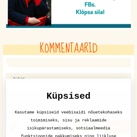
KOMMENTAARID
Küpsised
Kasutame küpsiseid veebisaidi nõuetekohaseks
toimimiseks, sisu ja reklaamide
KATKESTA
VASTA
isikupärastamiseks, sotsiaalmeedia
funktsioonide pakkumiseks ning liikluse