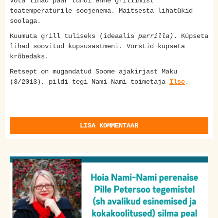
Võta lihad paar tundi enne grillimist
toatemperaturile soojenema. Maitsesta lihatükid
soolaga.
Kuumuta grill tuliseks (ideaalis
parrilla)
. Küpseta
lihad soovitud küpsusastmeni. Vorstid küpseta
krõbedaks.
Retsept on mugandatud Soome ajakirjast Maku
(3/2013), pildi tegi Nami-Nami toimetaja
Ilse
.
LISA KOMMENTAAR