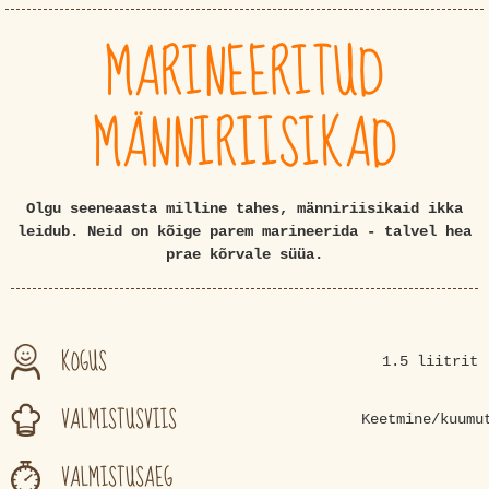
MARINEERITUD
MÄNNIRIISIKAD
Olgu seeneaasta milline tahes, männiriisikaid ikka
leidub. Neid on kõige parem marineerida - talvel hea
prae kõrvale süüa.
KOGUS
1.5 liitrit
VALMISTUSVIIS
Keetmine/kuumu
VALMISTUSAEG