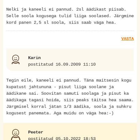
Nelki ja kaneeli ei pannud. 2sl äädikast piisab.
Selle soola kogusega tulid liiga soolased. Järgmine
kord panen 2,5 sl soola, siis saab väga hea.
VASTA
Karin
postitatud 16.09.2009 11:10
Tegin eile, kaneeli ei pannud. Täna maitsesin kogu
kupatust jahtununa - pisut liiga soolane ja
äädikane sai. Soovitan samuti soolaga ja pisut ka
äädikaga tagasi hoida, siis peaks täitsa hea saama.
Järgmisel korral jätan 1/3 äädika, soola ja suhkru
kogusest panemata. Aga muidu on väga hea:-)
Peeter
postitatud 05.10.2022 18:53