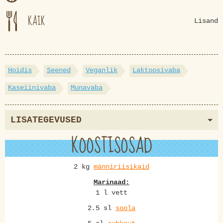
KÄIK
Lisand
Hoidis
Seened
Veganlik
Laktoosivaba
Kaseiinivaba
Munavaba
LISATEGEVUSED
KOOSTISOSAD
2 kg
männiriisikaid
Marinaad:
1 l vett
2.5 sl
soola