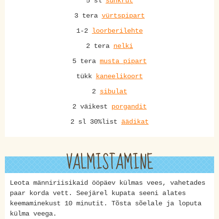
5 sl
suhkrut
3 tera
vürtspipart
1-2
loorberilehte
2 tera
nelki
5 tera
musta pipart
tükk
kaneelikoort
2
sibulat
2 väikest
porgandit
2 sl 30%list
äädikat
VALMISTAMINE
Leota männiriisikaid ööpäev külmas vees, vahetades
paar korda vett. Seejärel kupata seeni alates
keemaminekust 10 minutit. Tõsta sõelale ja loputa
külma veega.