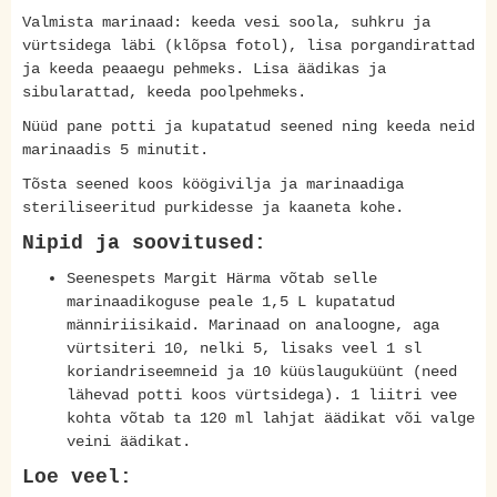
Valmista marinaad: keeda vesi soola, suhkru ja
vürtsidega läbi (klõpsa fotol), lisa porgandirattad
ja keeda peaaegu pehmeks. Lisa äädikas ja
sibularattad, keeda poolpehmeks.
Nüüd pane potti ja kupatatud seened ning keeda neid
marinaadis 5 minutit.
Tõsta seened koos köögivilja ja marinaadiga
steriliseeritud purkidesse ja kaaneta kohe.
Nipid ja soovitused:
Seenespets Margit Härma võtab selle
marinaadikoguse peale 1,5 L kupatatud
männiriisikaid. Marinaad on analoogne, aga
vürtsiteri 10, nelki 5, lisaks veel 1 sl
koriandriseemneid ja 10 küüslauguküünt (need
lähevad potti koos vürtsidega). 1 liitri vee
kohta võtab ta 120 ml lahjat äädikat või valge
veini äädikat.
Loe veel: