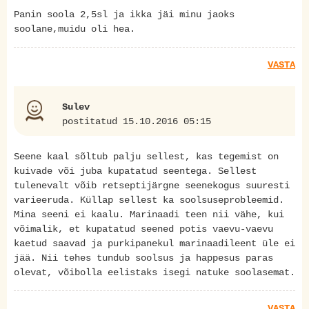
Panin soola 2,5sl ja ikka jäi minu jaoks
soolane,muidu oli hea.
VASTA
Sulev
postitatud 15.10.2016 05:15
Seene kaal sõltub palju sellest, kas tegemist on
kuivade või juba kupatatud seentega. Sellest
tulenevalt võib retseptijärgne seenekogus suuresti
varieeruda. Küllap sellest ka soolsuseprobleemid.
Mina seeni ei kaalu. Marinaadi teen nii vähe, kui
võimalik, et kupatatud seened potis vaevu-vaevu
kaetud saavad ja purkipanekul marinaadileent üle ei
jää. Nii tehes tundub soolsus ja happesus paras
olevat, võibolla eelistaks isegi natuke soolasemat.
VASTA