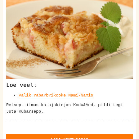
Loe veel:
Valik rabarbrikooke Nami-Namis
Retsept ilmus ka ajakirjas Kodu&Aed, pildi tegi
Juta Kübarsepp.