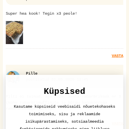
Super hea kook! Tegin x3 peole!
VASTA
Pille
postitatud 31.05.2026 12:45
Küpsised
Pilti ei teinud, aga 2026. aasta rabarbrikook nr 3
(kohe rabarbrimuffinite ja hõrgu hapukoorega
Kasutame küpsiseid veebisaidi nõuetekohaseks
rabarbrikoogi järel).
toimimiseks, sisu ja reklaamide
isikupärastamiseks, sotsiaalmeedia
VASTA