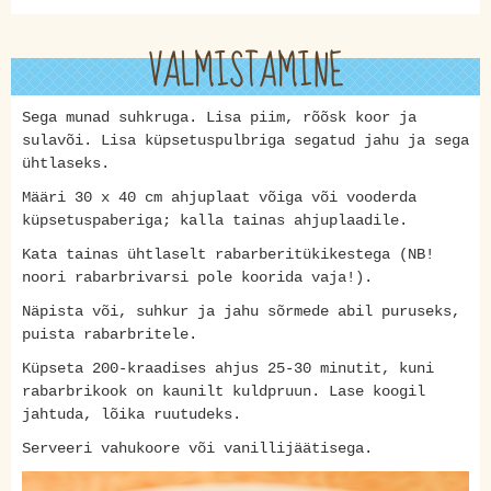
VALMISTAMINE
Sega munad suhkruga. Lisa piim, rõõsk koor ja
sulavõi. Lisa küpsetuspulbriga segatud jahu ja sega
ühtlaseks.
Määri 30 x 40 cm ahjuplaat võiga või vooderda
küpsetuspaberiga; kalla tainas ahjuplaadile.
Kata tainas ühtlaselt rabarberitükikestega (NB!
noori rabarbrivarsi pole koorida vaja!).
Näpista või, suhkur ja jahu sõrmede abil puruseks,
puista rabarbritele.
Küpseta 200-kraadises ahjus 25-30 minutit, kuni
rabarbrikook on kaunilt kuldpruun. Lase koogil
jahtuda, lõika ruutudeks.
Serveeri vahukoore või vanillijäätisega.