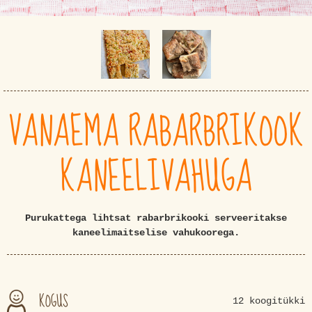
VANAEMA RABARBRIKOOK
KANEELIVAHUGA
Purukattega lihtsat rabarbrikooki serveeritakse
kaneelimaitselise vahukoorega.
KOGUS
12 koogitükki