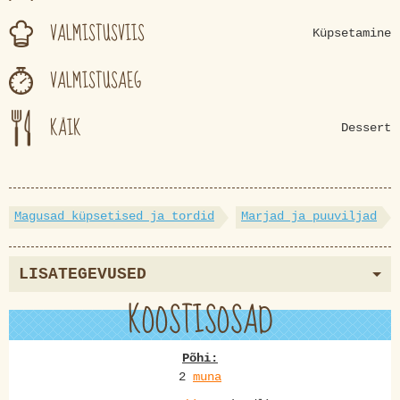
VALMISTUSVIIS
Küpsetamine
VALMISTUSAEG
KÄIK
Dessert
Magusad küpsetised ja tordid
Marjad ja puuviljad
LISATEGEVUSED
KOOSTISOSAD
Põhi:
2
muna