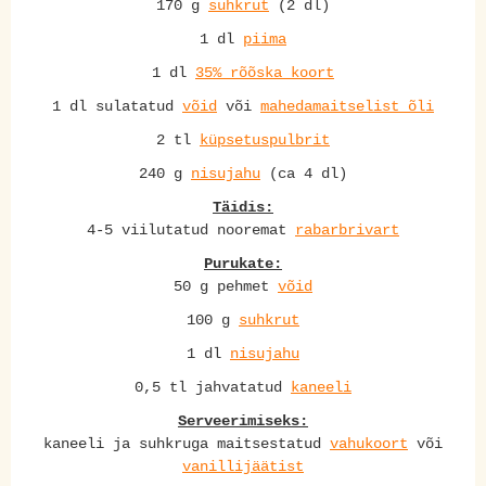
170 g
suhkrut
(2 dl)
1 dl
piima
1 dl
35% rõõska koort
1 dl sulatatud
võid
või
mahedamaitselist õli
2 tl
küpsetuspulbrit
240 g
nisujahu
(ca 4 dl)
Täidis:
4-5 viilutatud nooremat
rabarbrivart
Purukate:
50 g pehmet
võid
100 g
suhkrut
1 dl
nisujahu
0,5 tl jahvatatud
kaneeli
Serveerimiseks:
kaneeli ja suhkruga maitsestatud
vahukoort
või
vanillijäätist