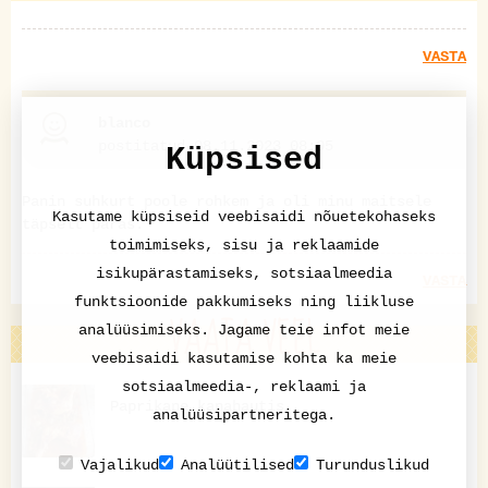
VASTA
blanco
postitatud 08.11.2023 08:05
Küpsised
Panin suhkurt poole rohkem ja oli minu maitsele
Kasutame küpsiseid veebisaidi nõuetekohaseks
täpselt paras.
toimimiseks, sisu ja reklaamide
isikupärastamiseks, sotsiaalmeedia
VASTA
funktsioonide pakkumiseks ning liikluse
VAATA VEEL
analüüsimiseks. Jagame teie infot meie
veebisaidi kasutamise kohta ka meie
sotsiaalmeedia-, reklaami ja
Paprikane kanahautis
analüüsipartneritega.
Vajalikud
Analüütilised
Turunduslikud