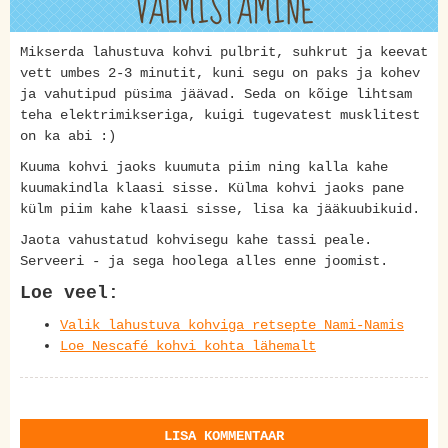
VALMISTAMINE
Mikserda lahustuva kohvi pulbrit, suhkrut ja keevat
vett umbes 2-3 minutit, kuni segu on paks ja kohev
ja vahutipud püsima jäävad. Seda on kõige lihtsam
teha elektrimikseriga, kuigi tugevatest musklitest
on ka abi :)
Kuuma kohvi jaoks kuumuta piim ning kalla kahe
kuumakindla klaasi sisse. Külma kohvi jaoks pane
külm piim kahe klaasi sisse, lisa ka jääkuubikuid.
Jaota vahustatud kohvisegu kahe tassi peale.
Serveeri - ja sega hoolega alles enne joomist.
Loe veel:
Valik lahustuva kohviga retsepte Nami-Namis
Loe Nescafé kohvi kohta lähemalt
LISA KOMMENTAAR