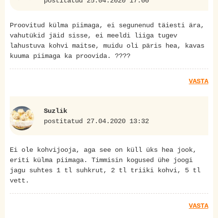
postitatud 25.04.2020 17:00
Proovitud külma piimaga, ei segunenud täiesti ära,
vahutükid jäid sisse, ei meeldi liiga tugev
lahustuva kohvi maitse, muidu oli päris hea, kavas
kuuma piimaga ka proovida. ????
VASTA
Suzlik
postitatud 27.04.2020 13:32
Ei ole kohvijooja, aga see on küll üks hea jook,
eriti külma piimaga. Timmisin kogused ühe joogi
jagu suhtes 1 tl suhkrut, 2 tl triiki kohvi, 5 tl
vett.
VASTA