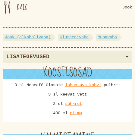
KÄIK
Jook
Jook (alkoholivaba)
Gluteenivaba
Munavaba
LISATEGEVUSED
KOOSTISOSAD
3 sl Nescafé Classic
lahustuva kohvi
pulbrit
3 sl keevat vett
2 sl
suhkrut
400 ml
piima