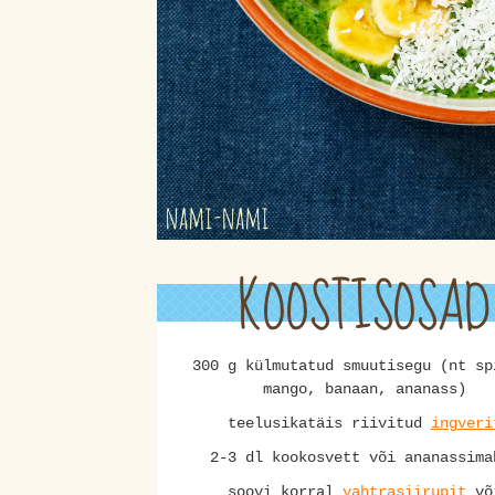
KOOSTISOSAD
300 g külmutatud smuutisegu (nt sp
mango, banaan, ananass)
teelusikatäis riivitud
ingveri
2-3 dl kookosvett või ananassima
soovi korral
vahtrasiirupit
võ