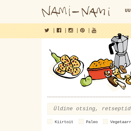
UU
|
|
|
|
Kiirtoit
Paleo
Vegetaar