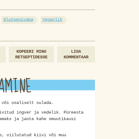
Gluteenivaba
Veganlik
KOPEERI MINU
LISA
RETSEPTIDESSE
KOMMENTAAR
AMINE
t või osaliselt sulada.
ivitud ingver ja vedelik. Püreesta
amaks ja jaota kahe smuutikausi
e, viilutatud kiivi või muu