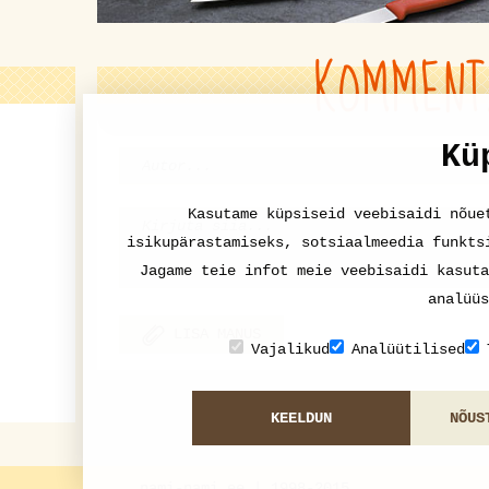
KOMMENT
Kü
Kasutame küpsiseid veebisaidi nõue
isikupärastamiseks, sotsiaalmeedia funkts
Jagame teie infot meie veebisaidi kasuta
analüüs
LISA MANUS
Vajalikud
Analüütilised
KEELDUN
NÕUS
nami-nami.ee | 1998-2015