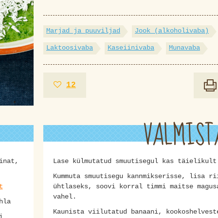
Marjad ja puuviljad
Jook (alkoholivaba)
Laktoosivaba
Kaseiinivaba
Munavaba
12
VALMIST
inat,
Lase külmutatud smuutisegul kas täielikul
Kummuta smuutisegu kannmikserisse, lisa ri
t
ühtlaseks, soovi korral timmi maitse magus
vahel.
hla
Kaunista viilutatud banaani, kookoshelvest
i