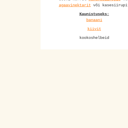
agaavinektarit
või kasesiirupi
Kaunistuseks:
banaani
kiivit
kookoshelbeid