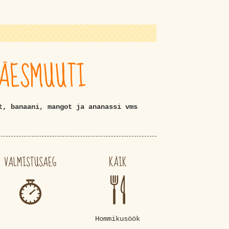
VÄESMUUTI
t, banaani, mangot ja ananassi vms
VALMISTUSAEG
KÄIK
Hommikusöök