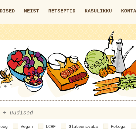
DISED
MEIST
RETSEPTID
KASULIKKU
KONT
roog
Vegan
LCHF
Gluteenivaba
Fotoga