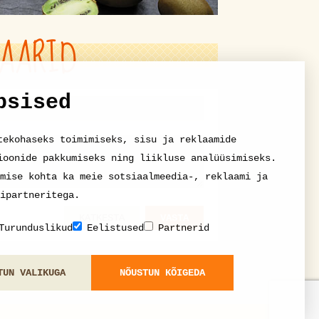
AARID
psised
tekohaseks toimimiseks, sisu ja reklaamide
ioonide pakkumiseks ning liikluse analüüsimiseks.
mise kohta ka meie sotsiaalmeedia-, reklaami ja
ipartneritega.
KATKESTA
VASTA
Turunduslikud
Eelistused
Partnerid
TUN VALIKUGA
NÕUSTUN KÕIGEDA