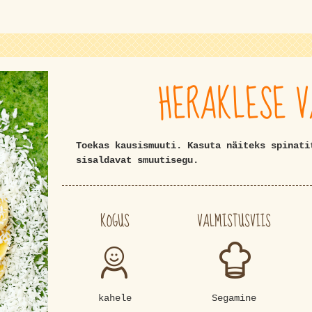
HERAKLESE 
Toekas kausismuuti. Kasuta näiteks spinati
sisaldavat smuutisegu.
KOGUS
VALMISTUSVIIS
kahele
Segamine