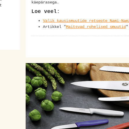
käepärasega.
t
Loe veel:
Valik kausismuutide retsepte Nami-Nam
Artikkel "
Maitsvad rohelised smuutid
"