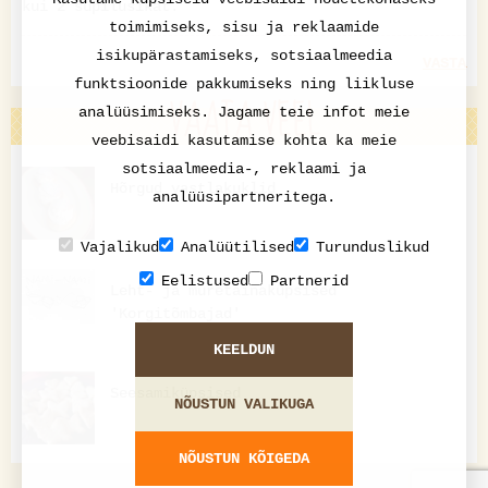
kui 2 supilusikat.
toimimiseks, sisu ja reklaamide
isikupärastamiseks, sotsiaalmeedia
VASTA
funktsioonide pakkumiseks ning liikluse
VAATA VEEL
analüüsimiseks. Jagame teie infot meie
veebisaidi kasutamise kohta ka meie
sotsiaalmeedia-, reklaami ja
Hõrgud vastlakuklid
analüüsipartneritega.
Vajalikud
Analüütilised
Turunduslikud
Eelistused
Partnerid
Leht- ja muretainaküpsised
'Korgitõmbajad'
KEELDUN
Seesamiküpsised
NÕUSTUN VALIKUGA
NÕUSTUN KÕIGEDA