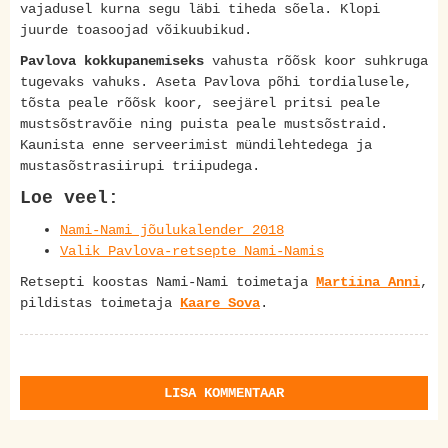
vajadusel kurna segu läbi tiheda sõela. Klopi
juurde toasoojad võikuubikud.
Pavlova kokkupanemiseks
vahusta rõõsk koor suhkruga
tugevaks vahuks. Aseta Pavlova põhi tordialusele,
tõsta peale rõõsk koor, seejärel pritsi peale
mustsõstravõie ning puista peale mustsõstraid.
Kaunista enne serveerimist mündilehtedega ja
mustasõstrasiirupi triipudega.
Loe veel:
Nami-Nami jõulukalender 2018
Valik Pavlova-retsepte Nami-Namis
Retsepti koostas Nami-Nami toimetaja
Martiina Anni
,
pildistas toimetaja
Kaare Sova
.
LISA KOMMENTAAR