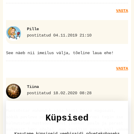
VASTA
Pille
postitatud 04.11.2019 21:10
See näeb nii imeilus välja, tõeline laua ehe!
VASTA
Tiina
postitatud 18.02.2020 08:28
Mustsõstar mahendab väga hästi besee magusust,
Küpsised
sobib pavlova peale ideaalselt. Siirupi tegin ise
külmutatud mustsõstardest (suhkur peale ja pärast
sulamist läbi sõela). Aga tärklist panin küll vähem
Kasutame küpsiseid veebisaidi nõuetekohaseks