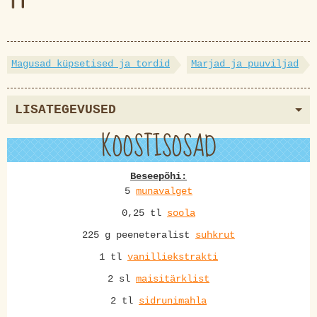
Magusad küpsetised ja tordid
Marjad ja puuviljad
LISATEGEVUSED
KOOSTISOSAD
Beseepõhi:
5
munavalget
0,25 tl
soola
225 g peeneteralist
suhkrut
1 tl
vanilliekstrakti
2 sl
maisitärklist
2 tl
sidrunimahla