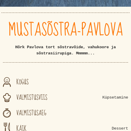
MUSTASÕSTRA-PAVLOVA
Hõrk Pavlova tort sõstravõide, vahukoore ja
sõstrasiirupiga. Mmmmm...
KOGUS
VALMISTUSVIIS
Küpsetamine
VALMISTUSAEG
KÄIK
Dessert