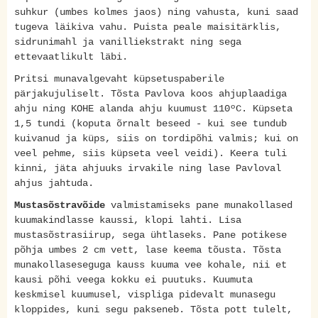
suhkur (umbes kolmes jaos) ning vahusta, kuni saad
tugeva läikiva vahu. Puista peale maisitärklis,
sidrunimahl ja vanilliekstrakt ning sega
ettevaatlikult läbi.
Pritsi munavalgevaht küpsetuspaberile
pärjakujuliselt. Tõsta Pavlova koos ahjuplaadiga
ahju ning KOHE alanda ahju kuumust 110ºC. Küpseta
1,5 tundi (koputa õrnalt beseed - kui see tundub
kuivanud ja küps, siis on tordipõhi valmis; kui on
veel pehme, siis küpseta veel veidi). Keera tuli
kinni, jäta ahjuuks irvakile ning lase Pavloval
ahjus jahtuda.
Mustasõstravõide
valmistamiseks pane munakollased
kuumakindlasse kaussi, klopi lahti. Lisa
mustasõstrasiirup, sega ühtlaseks. Pane potikese
põhja umbes 2 cm vett, lase keema tõusta. Tõsta
munakollaseseguga kauss kuuma vee kohale, nii et
kausi põhi veega kokku ei puutuks. Kuumuta
keskmisel kuumusel, vispliga pidevalt munasegu
kloppides, kuni segu pakseneb. Tõsta pott tulelt,