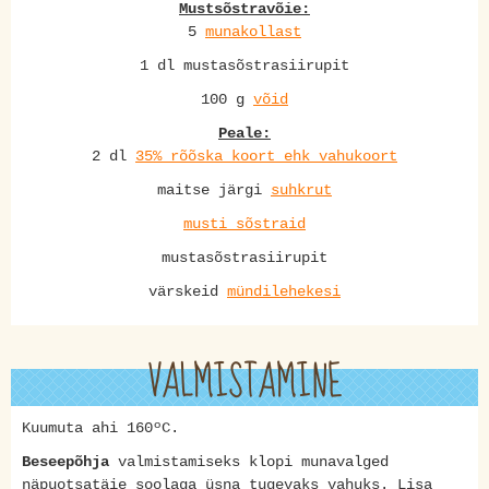
Mustsõstravõie:
5
munakollast
1 dl mustasõstrasiirupit
100 g
võid
Peale:
2 dl
35% rõõska koort ehk vahukoort
maitse järgi
suhkrut
musti sõstraid
mustasõstrasiirupit
värskeid
mündilehekesi
VALMISTAMINE
Kuumuta ahi 160ºC.
Beseepõhja
valmistamiseks klopi munavalged
näpuotsatäie soolaga üsna tugevaks vahuks. Lisa