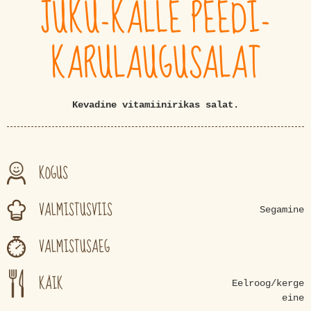
JUKU-KALLE PEEDI-
KARULAUGUSALAT
Kevadine vitamiinirikas salat.
KOGUS
VALMISTUSVIIS
Segamine
VALMISTUSAEG
KÄIK
Eelroog/kerge
eine