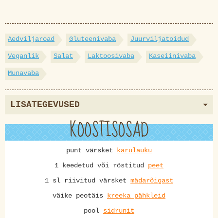
Aedviljaroad
Gluteenivaba
Juurviljatoidud
Veganlik
Salat
Laktoosivaba
Kaseiinivaba
Munavaba
LISATEGEVUSED
KOOSTISOSAD
punt värsket
karulauku
1 keedetud või röstitud
peet
1 sl riivitud värsket
mädarõigast
väike peotäis
kreeka pähkleid
pool
sidrunit