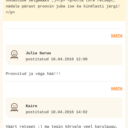
sõnastuse selgemaks ;)</p> <p>Olla tore retsept,
nädala pärast proovin juba ise ka kindlasti järgi!
</p>
VASTA
Julia Suruu
postitatud 18.04.2016 12:08
Proovitud ja väga hää!!!
VASTA
Kaire
postitatud 18.04.2016 14:02
Väärt retsept :) ma tegin kõrvale veel karulaugu,