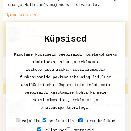
muna ja Hellmann`s majoneesi leivakatte.
IMG_3268.JPG
Ilse
postitatud 19.04.2016 15:01
Küpsised
Nii ilus pilt !
Kasutame küpsiseid veebisaidi nõuetekohaseks
toimimiseks, sisu ja reklaamide
isikupärastamiseks, sotsiaalmeedia
VASTA
funktsioonide pakkumiseks ning liikluse
VAATA VEEL
analüüsimiseks. Jagame teie infot meie
veebisaidi kasutamise kohta ka meie
sotsiaalmeedia-, reklaami ja
Suvikõrvitsa-kukeseenekaste makaronidele
analüüsipartneritega.
Vajalikud
Analüütilised
Turunduslikud
Eelistused
Partnerid