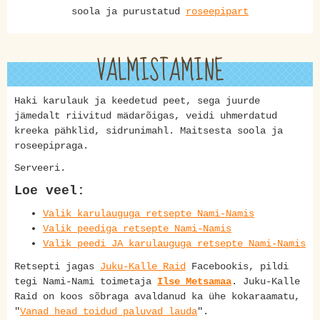
soola ja purustatud
roseepipart
VALMISTAMINE
Haki karulauk ja keedetud peet, sega juurde
jämedalt riivitud mädarõigas, veidi uhmerdatud
kreeka pähklid, sidrunimahl. Maitsesta soola ja
roseepipraga.
Serveeri.
Loe veel:
Valik karulauguga retsepte Nami-Namis
Valik peediga retsepte Nami-Namis
Valik peedi JA karulauguga retsepte Nami-Namis
Retsepti jagas
Juku-Kalle Raid
Facebookis, pildi
tegi Nami-Nami toimetaja
Ilse Metsamaa
. Juku-Kalle
Raid on koos sõbraga avaldanud ka ühe kokaraamatu,
"
Vanad head toidud paluvad lauda
".