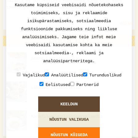
lõigata nt pisikesteks ruutudeks ning teha koos
Kasutame küpsiseid veebisaidi nõuetekohaseks
tomati jm heaga tikusuupisteid.
toimimiseks, sisu ja reklaamide
isikupärastamiseks, sotsiaalmeedia
VASTA
funktsioonide pakkumiseks ning liikluse
VAATA VEEL
analüüsimiseks. Jagame teie infot meie
veebisaidi kasutamise kohta ka meie
sotsiaalmeedia-, reklaami ja
Seene-kartulipirukas
analüüsipartneritega.
Vajalikud
Analüütilised
Turunduslikud
Eelistused
Partnerid
Lihtsad kalakotletid
KEELDUN
Kanafilee apelsinimarmelaadis
NÕUSTUN VALIKUGA
NÕUSTUN KÕIGEDA