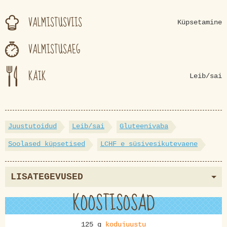
VALMISTUSVIIS
Küpsetamine
VALMISTUSAEG
KÄIK
Leib/sai
Juustutoidud
Leib/sai
Gluteenivaba
Soolased küpsetised
LCHF e süsivesikutevaene
LISATEGEVUSED
KOOSTISOSAD
125 g
kodujuustu