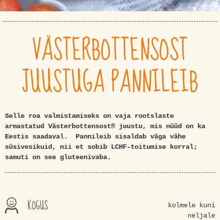
VÄSTERBOTTENSOST
JUUSTUGA PANNILEIB
Selle roa valmistamiseks on vaja rootslaste
armastatud Västerbottensost® juustu, mis nüüd on ka
Eestis saadaval. Pannileib sisaldab väga vähe
süsivesikuid, nii et sobib LCHF-toitumise korral;
samuti on see gluteenivaba.
KOGUS
kolmele kuni
neljale