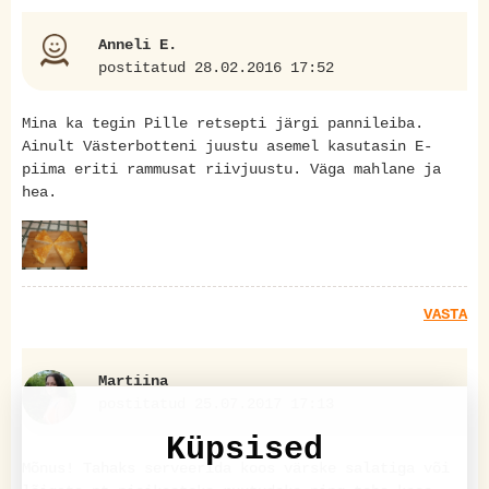
Anneli E.
postitatud 28.02.2016 17:52
Mina ka tegin Pille retsepti järgi pannileiba.
Ainult Västerbotteni juustu asemel kasutasin E-
piima eriti rammusat riivjuustu. Väga mahlane ja
hea.
VASTA
Martiina
postitatud 25.07.2017 17:13
Küpsised
Mõnus! Tahaks serveerida koos värske salatiga või