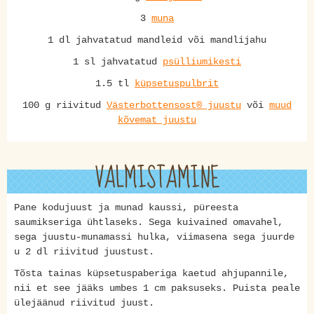
3
muna
1 dl jahvatatud mandleid või mandlijahu
1 sl jahvatatud
psülliumikesti
1.5 tl
küpsetuspulbrit
100 g riivitud
Västerbottensost® juustu
või
muud
kõvemat juustu
VALMISTAMINE
Pane kodujuust ja munad kaussi, püreesta
saumikseriga ühtlaseks. Sega kuivained omavahel,
sega juustu-munamassi hulka, viimasena sega juurde
u 2 dl riivitud juustust.
Tõsta tainas küpsetuspaberiga kaetud ahjupannile,
nii et see jääks umbes 1 cm paksuseks. Puista peale
ülejäänud riivitud juust.