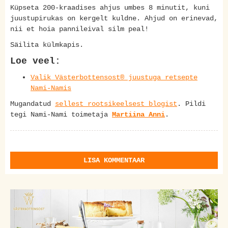
Küpseta 200-kraadises ahjus umbes 8 minutit, kuni
juustupirukas on kergelt kuldne. Ahjud on erinevad,
nii et hoia pannileival silm peal!
Säilita külmkapis.
Loe veel:
Valik Västerbottensost® juustuga retsepte
Nami-Namis
Mugandatud
sellest rootsikeelsest blogist
. Pildi
tegi Nami-Nami toimetaja
Martiina Anni
.
LISA KOMMENTAAR