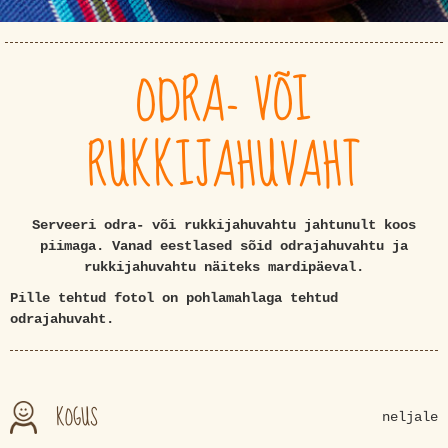
ODRA- VÕI
RUKKIJAHUVAHT
Serveeri odra- või rukkijahuvahtu jahtunult koos
piimaga. Vanad eestlased sõid odrajahuvahtu ja
rukkijahuvahtu näiteks mardipäeval.
Pille tehtud fotol on pohlamahlaga tehtud
odrajahuvaht.
KOGUS
neljale