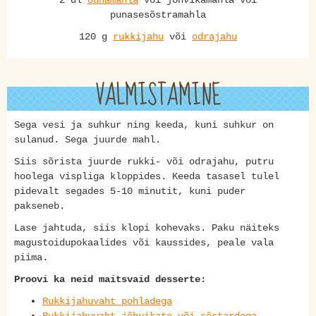
2 dl
õunamahla
või jõhvikamahla või
punasesõstramahla
120 g
rukkijahu
või
odrajahu
VALMISTAMINE
Sega vesi ja suhkur ning keeda, kuni suhkur on
sulanud. Sega juurde mahl.
Siis sõrista juurde rukki- või odrajahu, putru
hoolega vispliga kloppides. Keeda tasasel tulel
pidevalt segades 5-10 minutit, kuni puder
pakseneb.
Lase jahtuda, siis klopi kohevaks. Paku näiteks
magustoidupokaalides või kaussides, peale vala
piima.
Proovi ka neid maitsvaid desserte:
Rukkijahuvaht pohladega