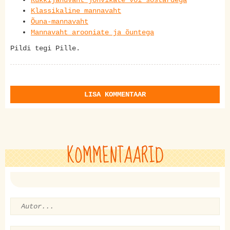
Rukkijahuvaht jõhvikate või sõstardega
Klassikaline mannavaht
Õuna-mannavaht
Mannavaht arooniate ja õuntega
Pildi tegi Pille.
LISA KOMMENTAAR
KOMMENTAARID