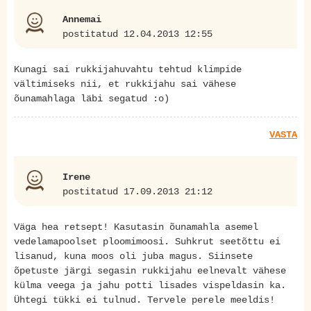
Annemai
postitatud 12.04.2013 12:55
Kunagi sai rukkijahuvahtu tehtud klimpide
vältimiseks nii, et rukkijahu sai vähese
õunamahlaga läbi segatud :o)
VASTA
Irene
postitatud 17.09.2013 21:12
Väga hea retsept! Kasutasin õunamahla asemel
vedelamapoolset ploomimoosi. Suhkrut seetõttu ei
lisanud, kuna moos oli juba magus. Siinsete
õpetuste järgi segasin rukkijahu eelnevalt vähese
külma veega ja jahu potti lisades vispeldasin ka.
Ühtegi tükki ei tulnud. Tervele perele meeldis!