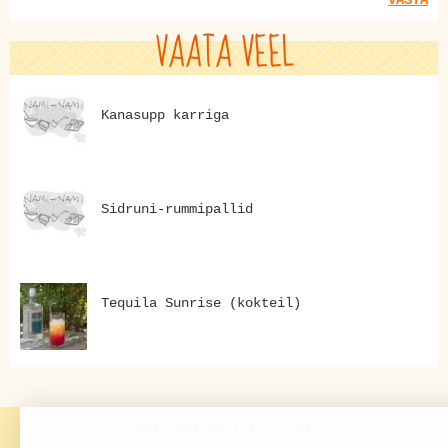
VAATA VEEL
Kanasupp karriga
Sidruni-rummipallid
Tequila Sunrise (kokteil)
nami-nami.ee | 1998-2015