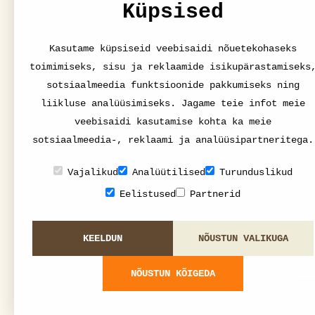
Küpsised
Kasutame küpsiseid veebisaidi nõuetekohaseks
toimimiseks, sisu ja reklaamide isikupärastamiseks
sotsiaalmeedia funktsioonide pakkumiseks ning
liikluse analüüsimiseks. Jagame teie infot meie
veebisaidi kasutamise kohta ka meie
sotsiaalmeedia-, reklaami ja analüüsipartneritega.
Vajalikud
Analüütilised
Turunduslikud
Eelistused
Partnerid
KEELDUN
NÕUSTUN VALIKUGA
NÕUSTUN KÕIGEDA