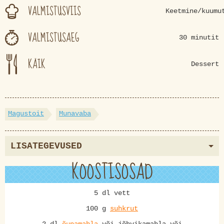
VALMISTUSVIIS
Keetmine/kuumu
VALMISTUSAEG
30 minutit
KÄIK
Dessert
Magustoit
Munavaba
LISATEGEVUSED
KOOSTISOSAD
5 dl vett
100 g
suhkrut