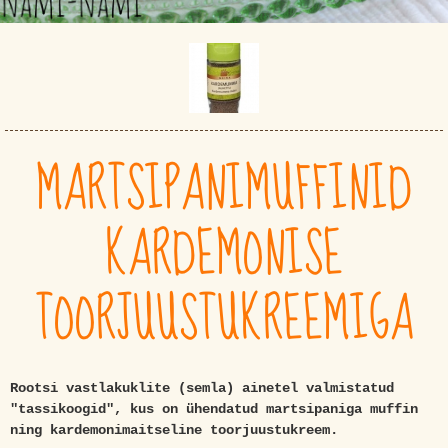
MARTSIPANIMUFFINID
KARDEMONISE
TOORJUUSTUKREEMIGA
Rootsi vastlakuklite (semla) ainetel valmistatud
"tassikoogid", kus on ühendatud martsipaniga muffin
ning kardemonimaitseline toorjuustukreem.