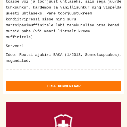
toasoe või ja toorjuust ühtlaseks, siis sega juurde
tuhksuhkur, kardemon ja vanillisuhkur ning vispelda
uuesti ühtlaseks. Pane toorjuustukreem
kondiitripressi sisse ning suru
martsipanimuffinitele läbi tähekujulise otsa kenad
mütsid pähe (või määri lihtsalt kreem
muffinitele).
Serveeri.
Idee: Rootsi ajakiri BAKA (1/2013, Semmelcupcakes),
mugandatud.
LISA KOMMENTAAR