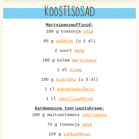
KOOSTISOSAD
Martsipanimuffinid:
100 g toasooja
võid
85 g
suhkrut
(u 1 dl)
2 suurt
muna
100 g külma
martsipani
1 dl
piima
180 g
nisujahu
(u 3 dl)
1 tl
küpsetuspulbrit
1 tl
vanillisuhkrut
Kardemonine toorjuustukreem:
200 g maitsestamata
toorjuustu
75 g toasooja
võid
120 g
tuhksuhkrut