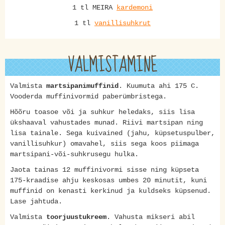
1 tl MEIRA
kardemoni
1 tl
vanillisuhkrut
VALMISTAMINE
Valmista
martsipanimuffinid
. Kuumuta ahi 175 C.
Vooderda muffinivormid paberümbristega.
Hõõru toasoe või ja suhkur heledaks, siis lisa
ükshaaval vahustades munad. Riivi martsipan ning
lisa tainale. Sega kuivained (jahu, küpsetuspulber,
vanillisuhkur) omavahel, siis sega koos piimaga
martsipani-või-suhkrusegu hulka.
Jaota tainas 12 muffinivormi sisse ning küpseta
175-kraadise ahju keskosas umbes 20 minutit, kuni
muffinid on kenasti kerkinud ja kuldseks küpsenud.
Lase jahtuda.
Valmista
toorjuustukreem
. Vahusta mikseri abil