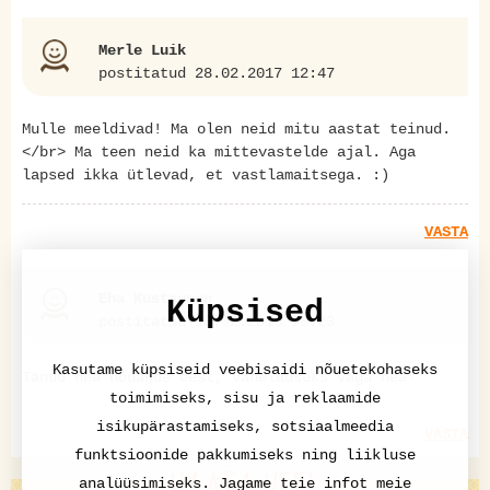
Merle Luik
postitatud 28.02.2017 12:47
Mulle meeldivad! Ma olen neid mitu aastat teinud.
</br> Ma teen neid ka mittevastelde ajal. Aga
lapsed ikka ütlevad, et vastlamaitsega. :)
VASTA
Eha Kustavson
Küpsised
postitatud 13.02.2018 08:23
Kasutame küpsiseid veebisaidi nõuetekohaseks
Tänud hea nõuande eest, vahelduseks väga hea!
toimimiseks, sisu ja reklaamide
isikupärastamiseks, sotsiaalmeedia
VASTA
funktsioonide pakkumiseks ning liikluse
analüüsimiseks. Jagame teie infot meie