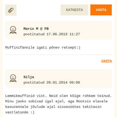
KATKESTA
VASTA
Maris M @ FB
postitatud 17.06.2013 11:27
Muffinifännile igati põnev retsept:)
VASTA
Silja
postitatud 28.01.2014 09:06
Lemmikmuffinid vist. Neid olen kõige rohkem teinud.
Minu jaoks sobivad igal ajal, aga Rootsis elavale
kasuvennale jõulude ajal sissesöötes tekitasin
vastlatunde :)