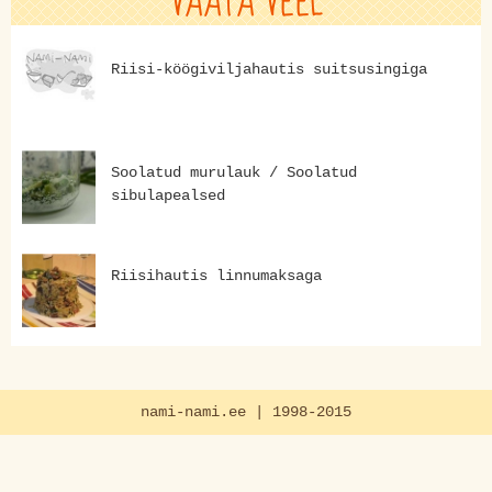
VAATA VEEL
Riisi-köögiviljahautis suitsusingiga
Soolatud murulauk / Soolatud
sibulapealsed
Riisihautis linnumaksaga
nami-nami.ee | 1998-2015