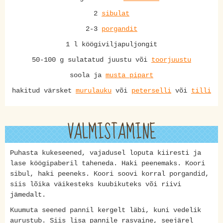
2
sibulat
2-3
porgandit
1 l köögiviljapuljongit
50-100 g sulatatud juustu või
toorjuustu
soola ja
musta pipart
hakitud värsket
murulauku
või
peterselli
või
tilli
VALMISTAMINE
Puhasta kukeseened, vajadusel loputa kiiresti ja
lase köögipaberil taheneda. Haki peenemaks. Koori
sibul, haki peeneks. Koori soovi korral porgandid,
siis lõika väikesteks kuubikuteks või riivi
jämedalt.
Kuumuta seened pannil kergelt läbi, kuni vedelik
aurustub. Siis lisa pannile rasvaine, seejärel