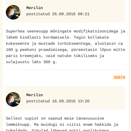
Merilin
postitatud 26.08.2016 08:21
Superhea seenesupp mõningate modifikatsioonidega ja
läheb kindlasti kordamisele. Tegin kollakate
kukeseente ja mustade torbikseentega, alustasin ca
100 g peekoni praadimisega, püreestasin lõpus mitte
päris kreemjaks, vaid natuke tükiliseks ja
sulajuustu läks 300 g.
VASTA
Merilin
postitatud 16.09.2016 13:20
Sellest supist on saanud meie tänavusuvine
lemmiksupp. Ma muidugi ei viitsi enam hakkida ja
tükeldada. Sibulad lähevad potti poolikutena,