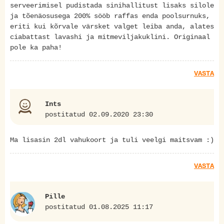
serveerimisel pudistada sinihallitust lisaks silole
ja tõenäosusega 200% sööb raffas enda poolsurnuks,
eriti kui kõrvale värsket valget leiba anda, alates
ciabattast lavashi ja mitmeviljakuklini. Originaal
pole ka paha!
VASTA
Ints
postitatud 02.09.2020 23:30
Ma lisasin 2dl vahukoort ja tuli veelgi maitsvam :)
VASTA
Pille
postitatud 01.08.2025 11:17