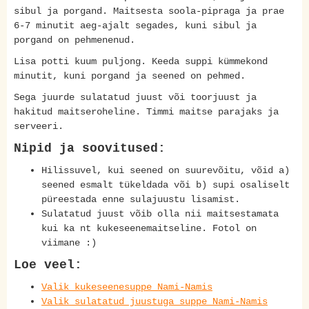
sibul ja porgand. Maitsesta soola-pipraga ja prae
6-7 minutit aeg-ajalt segades, kuni sibul ja
porgand on pehmenenud.
Lisa potti kuum puljong. Keeda suppi kümmekond
minutit, kuni porgand ja seened on pehmed.
Sega juurde sulatatud juust või toorjuust ja
hakitud maitseroheline. Timmi maitse parajaks ja
serveeri.
Nipid ja soovitused:
Hilissuvel, kui seened on suurevõitu, võid a)
seened esmalt tükeldada või b) supi osaliselt
püreestada enne sulajuustu lisamist.
Sulatatud juust võib olla nii maitsestamata
kui ka nt kukeseenemaitseline. Fotol on
viimane :)
Loe veel:
Valik kukeseenesuppe Nami-Namis
Valik sulatatud juustuga suppe Nami-Namis