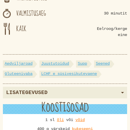
VALMISTUSAEG
30 minutit
KÄIK
Eelroog/kerge
eine
Aedviljaroad
Juustutoidud
Supp
Seened
Gluteenivaba
LCHF e süsivesikutevaene
LISATEGEVUSED
KOOSTISOSAD
1 sl
õli
või
võid
400 g värskeid
kukeseeni