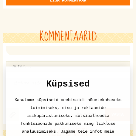
LISA KOMMENTAAR
KOMMENTAARID
Küpsised
Kasutame küpsiseid veebisaidi nõuetekohaseks
toimimiseks, sisu ja reklaamide
KATKESTA
VASTA
isikupärastamiseks, sotsiaalmeedia
funktsioonide pakkumiseks ning liikluse
VAATA VEEL
analüüsimiseks. Jagame teie infot meie