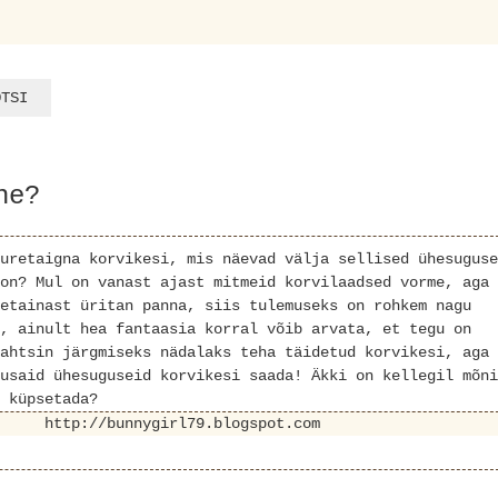
ne?
uretaigna korvikesi, mis näevad välja sellised ühesuguse
on? Mul on vanast ajast mitmeid korvilaadsed vorme, aga
etainast üritan panna, siis tulemuseks on rohkem nagu
, ainult hea fantaasia korral võib arvata, et tegu on
ahtsin järgmiseks nädalaks teha täidetud korvikesi, aga 
usaid ühesuguseid korvikesi saada! Äkki on kellegil mõni
 küpsetada?
http://bunnygirl79.blogspot.com