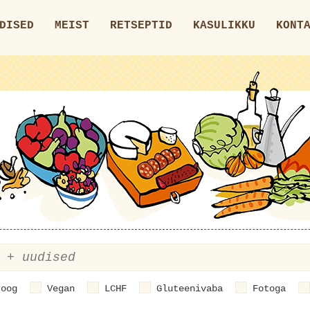
DISED
MEIST
RETSEPTID
KASULIKKU
KONT
roog
Vegan
LCHF
Gluteenivaba
Fotoga