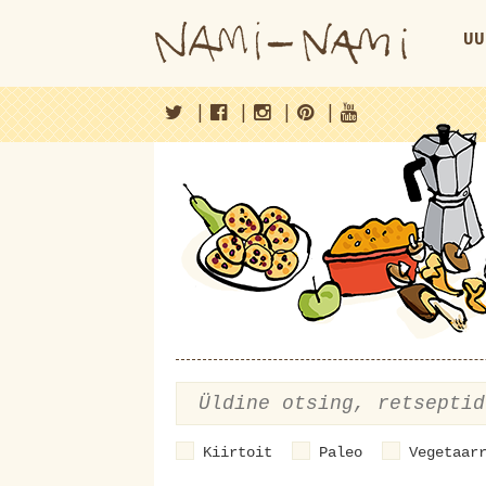
UU
|
|
|
|
Kiirtoit
Paleo
Vegetaar