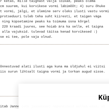
r ketas, mille taignast välja lõikad, peaks olema
cm suurem, kui korvikese vormi läbimõõt; 4) suru õhuke
t vormi, jälgi, et ülemine serv oleks ilusti vastu vormi
protseduuri tuleb teha suht kiiresti, et taigen väga
 ning küpsetamine peaks ka toimuma üsna kõrgel
 220 kraadi juures, see hoiab ära ka selle, et taigna
 alla vajuksid. tulevad täitsa kenad korvikesed :)
se ei tee, pole vaja olnud.
õnnestuvad alati ilusti aga kuna ma üldjuhul ei viitsi
iis surun lihtsalt taigna vormi ja torkan augud sisse.
Kü
itab Janne (ehk jannekese) näpunäiteid selles osas, et