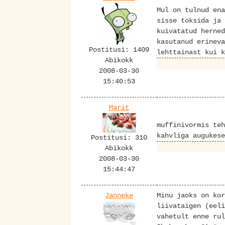
Mul on tulnud ena
sisse toksida ja
kuivatatud herned
kasutanud erineva
Postitusi: 1409
lehttainast kui k
Abikokk
2008-03-30
15:40:53
Marit
muffinivormis teh
kahvliga augukese
Postitusi: 310
Abikokk
2008-03-30
15:44:47
Janneke
Minu jaoks on kor
liivataigen (eeli
vahetult enne rul