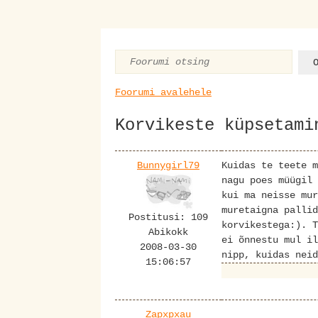
Foorumi avalehele
Korvikeste küpsetami
Bunnygirl79
Kuidas te teete m
nagu poes müügil 
kui ma neisse mur
muretaigna pallid
Postitusi: 109
korvikestega:). T
Abikokk
ei õnnestu mul il
2008-03-30
nipp, kuidas neid
15:06:57
Zapxpxau