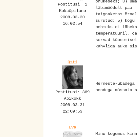
õhukeseks; 3) üma
Postitusi: 1
läbimõõdult paar 
Kokaõpilane
taignaketas õrnal
2008-03-30
surutud; 5) kogu 
16:02:54
pehmeks ei läheks
temperatuuril, ca
servad küpsemisel
kahvliga auke sis
Qsti
Herneste-ubadega 
nendega mässata s
Postitusi: 369
Abikokk
2008-03-31
22:09:53
Eva
Minu kogemus kinn