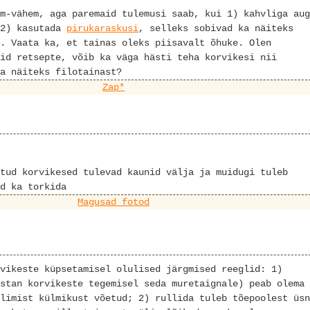
m-vähem, aga paremaid tulemusi saab, kui 1) kahvliga aug
 2) kasutada
pirukaraskusi
, selleks sobivad ka näiteks
. Vaata ka, et tainas oleks piisavalt õhuke. Olen
id retsepte, võib ka väga hästi teha korvikesi nii
a näiteks filotainast?
Zap*
tud korvikesed tulevad kaunid välja ja muidugi tuleb
d ka torkida
Magusad fotod
vikeste küpsetamisel olulised järgmised reeglid: 1)
stan korvikeste tegemisel seda muretaignale) peab olema
limist külmikust võetud; 2) rullida tuleb tõepoolest üsn