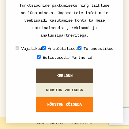
funktsioonide pakkumiseks ning liikluse
analüüsimiseks. Jagame teie infot meie
veebisaidi kasutamise kohta ka meie
sotsiaalmeedia-, reklaami ja
analüüsipartneritega.
Vajalikud
Analüütilised
Turunduslikud
Eelistused
Partnerid
KEELDUN
NÕUSTUN VALIKUGA
NÕUSTUN KÕIGEDA
nami-nami.ee | 1998-2015