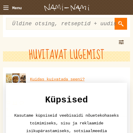
Menu
HUVITAVAT LUGEMIST
Kuidas kuivatada seeni?
Küpsised
11
5
Kasutame küpsiseid veebisaidi nõuetekohaseks
toimimiseks, sisu ja reklaamide
isikupärastamiseks, sotsiaalmeedia