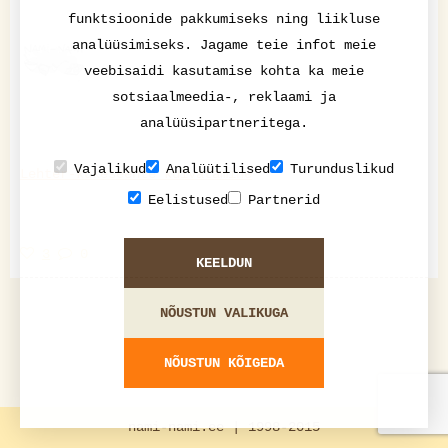
funktsioonide pakkumiseks ning liikluse
analüüsimiseks. Jagame teie infot meie
veebisaidi kasutamise kohta ka meie
sotsiaalmeedia-, reklaami ja
analüüsipartneritega.
Vajalikud
Analüütilised
Turunduslikud
Lehter-kukeseente kuivatamine
Eelistused
Partnerid
3
0
KEELDUN
NÕUSTUN VALIKUGA
NÕUSTUN KÕIGEDA
nami-nami.ee | 1998-2015