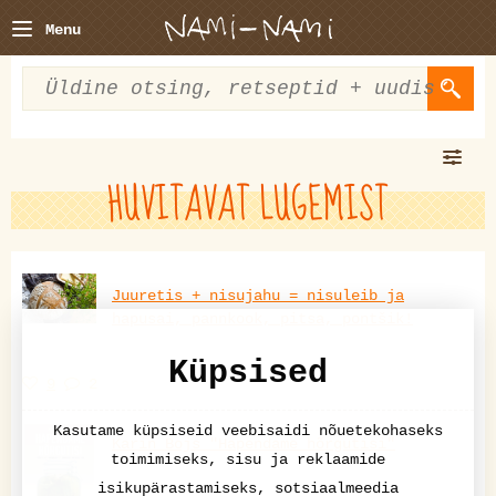
Menu
HUVITAVAT LUGEMIST
Juuretis + nisujahu = nisuleib ja
hapusai, pannkook, pitsa, pontšik!
Küpsised
9
2
Kasutame küpsiseid veebisaidi nõuetekohaseks
Karin Bojs "Hapendame hõrgutisi"
toimimiseks, sisu ja reklaamide
isikupärastamiseks, sotsiaalmeedia