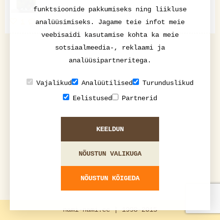
funktsioonide pakkumiseks ning liikluse
1
0
analüüsimiseks. Jagame teie infot meie
veebisaidi kasutamise kohta ka meie
sotsiaalmeedia-, reklaami ja
analüüsipartneritega.
Vajalikud
Analüütilised
Turunduslikud
Eelistused
Partnerid
KEELDUN
NÕUSTUN VALIKUGA
NÕUSTUN KÕIGEDA
nami-nami.ee | 1998-2015