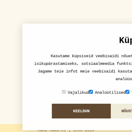
Kü
Kasutame küpsiseid veebisaidi nõue
isikupärastamiseks, sotsiaalmeedia funkts
Jagame teie infot meie veebisaidi kasuta
analüüs
Vajalikud
Analüütilised
KEELDUN
NÕUS
nami-nami.ee | 1998-2015