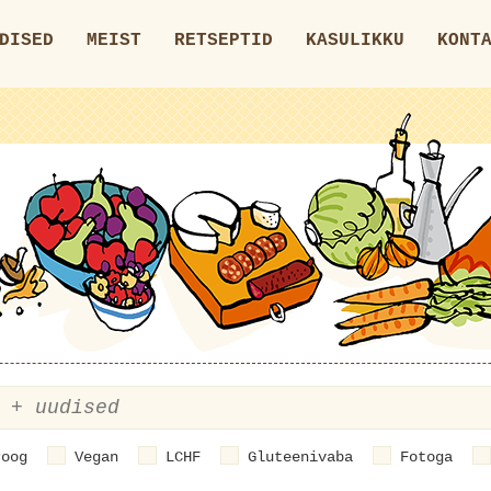
DISED
MEIST
RETSEPTID
KASULIKKU
KONT
roog
Vegan
LCHF
Gluteenivaba
Fotoga