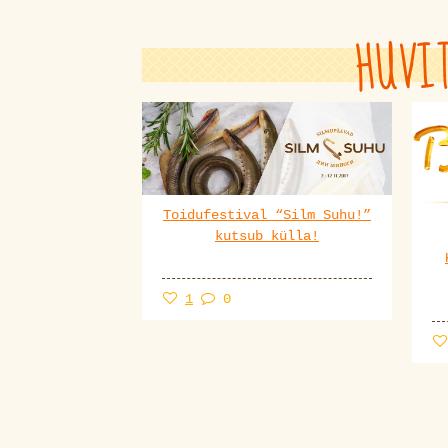
HUVI
Toidufestival “Silm Suhu!”
kutsub külla!
1
0