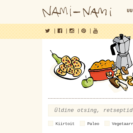
UU
|
|
|
|
Kiirtoit
Paleo
Vegetaar