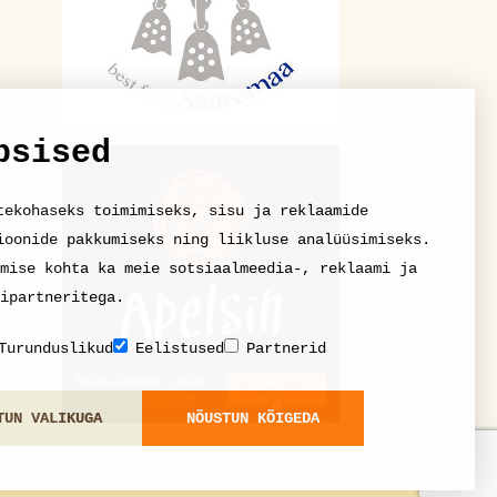
psised
tekohaseks toimimiseks, sisu ja reklaamide
ioonide pakkumiseks ning liikluse analüüsimiseks.
mise kohta ka meie sotsiaalmeedia-, reklaami ja
ipartneritega.
Turunduslikud
Eelistused
Partnerid
TUN VALIKUGA
NÕUSTUN KÕIGEDA