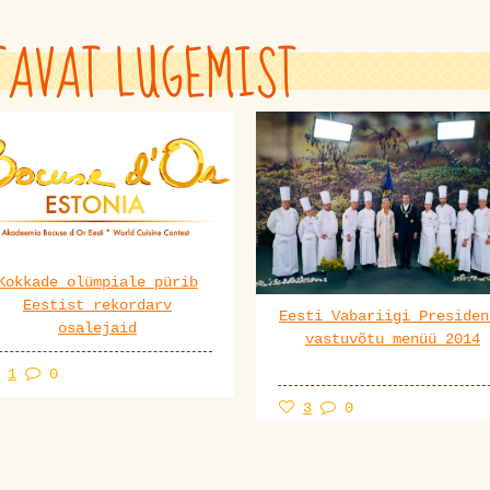
TAVAT LUGEMIST
Kokkade olümpiale pürib
Eestist rekordarv
Eesti Vabariigi Presiden
osalejaid
vastuvõtu menüü 2014
1
0
3
0